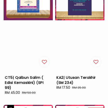
CT5| Qalbun Salim (
KA2| Utusan Terakhir
Edisi Kemaskini) (SPI
(SM 234)
99)
Sale
RM 17.50
Regular
RM 35.00
Sale
RM 45.00
Regular
price
price
RM 50.00
price
price