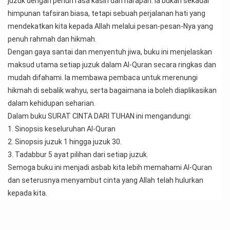
juzuk dengan penuh rasa kasih dan harapan. Ia bukan sekadar 
himpunan tafsiran biasa, tetapi sebuah perjalanan hati yang 
mendekatkan kita kepada Allah melalui pesan-pesan-Nya yang 
penuh rahmah dan hikmah.
Dengan gaya santai dan menyentuh jiwa, buku ini menjelaskan 
maksud utama setiap juzuk dalam Al-Quran secara ringkas dan 
mudah difahami. Ia membawa pembaca untuk merenungi 
hikmah di sebalik wahyu, serta bagaimana ia boleh diaplikasikan 
dalam kehidupan seharian.
Dalam buku SURAT CINTA DARI TUHAN ini mengandungi:
1. Sinopsis keseluruhan Al-Quran
2. Sinopsis juzuk 1 hingga juzuk 30.
3. Tadabbur 5 ayat pilihan dari setiap juzuk.
Semoga buku ini menjadi asbab kita lebih memahami Al-Quran 
dan seterusnya menyambut cinta yang Allah telah hulurkan 
kepada kita.