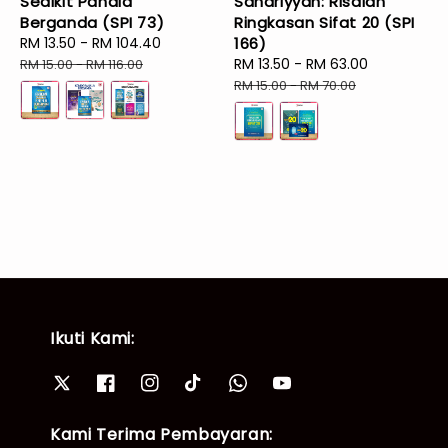
Sedikit Pahala
Sanariyyah: Risalah
Berganda (SPI 73)
Ringkasan Sifat 20 (SPI
Sale
RM 13.50
-
RM 104.40
Regular
166)
price
price
Sale
RM 13.50
-
RM 63.00
Regular
RM 15.00
-
RM 116.00
price
price
RM 15.00
-
RM 70.00
Ikuti Kami:
Kami Terima Pembayaran: