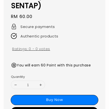
SENTAP)
Regular
RM 60.00
price
Secure payments
Authentic products
Ratings:
0
-
0
votes
You will earn 60 Point with this purchase
Quantity
Buy Now