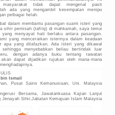
 masyarakat tidak dapat mengenal pasti
alah ada yang mengambil kesempatan menipu
an pelbagai helah.
ibat dalam membantu pasangan suami isteri yang
 sihir pemisah (
tafriq
) di mahkamah, saya temui
h yang menyayat hati berlaku antara pasangan.
ami yang menceraikan isterinya dalam keadaan
r apa yang dilafazkan. Ada isteri yang dikawal
’ sehingga menyebabkan beliau bertindak luar
teru, dengan adanya buku tentang rawatan
 akan dapat dijadikan rujukan oleh mana-mana
 menghadapinya.
ULIS
bin Ismail
nan, Pusat Sains Kemanusiaan, Uni. Malaysia
ngerusi Bersama, Jawatankuasa Kajian Lanjut
 Jenayah Sihir,
Jabatan Kemajuan Islam Malaysia