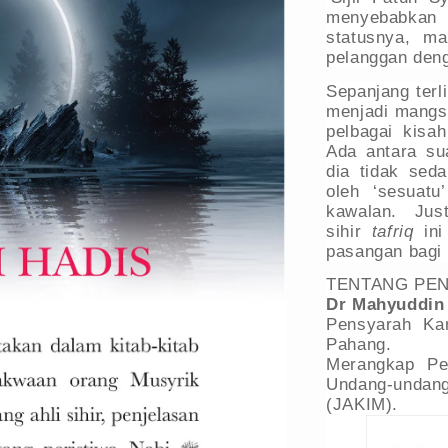
menyebabkan
statusnya, m
pelanggan deng
Sepanjang terl
menjadi mangsa
pelbagai kisa
Ada antara su
dia tidak seda
oleh ‘sesuatu
kawalan. Jus
sihir
tafriq
ini
pasangan bagi
TENTANG PEN
Dr Mahyuddin 
Pensyarah Ka
Pahang.
Merangkap Pe
Undang-undang
(JAKIM).