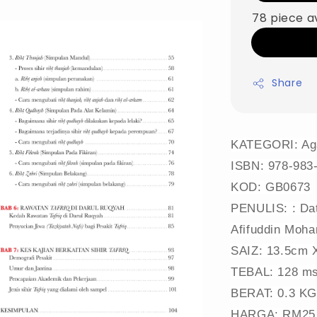
78 piece a
Share
KATEGORI
: A
ISBN:
978-983
KOD
: GB0673
PENULIS:
: Da
Afifuddin Moh
SAIZ:
13.5cm 
TEBAL
: 128 m
BERAT: 0.3 KG
HARGA
: RM25