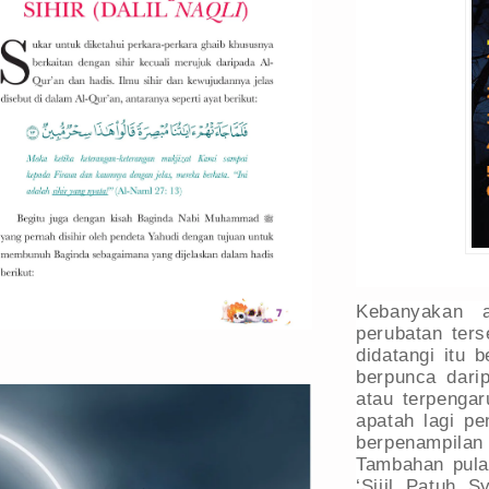
Kebanyakan 
perubatan ter
didatangi itu 
berpunca dari
atau terpengar
apatah lagi pe
berpenampila
Tambahan pula 
‘Sijil Patuh 