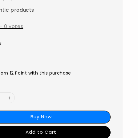
ntic products
-
0
votes
s
earn 12 Point with this purchase
Buy Now
Add to Cart