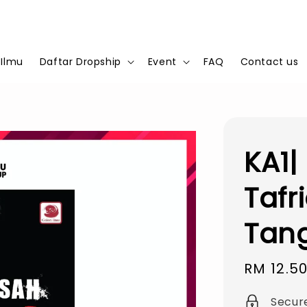
 Ilmu
Daftar Dropship
Event
FAQ
Contact us
KA1|
Taf
Tang
Sale
RM 12.5
price
Secur