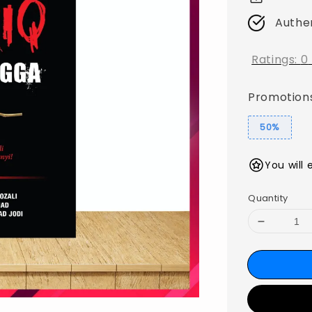
Authe
Ratings:
0
Promotion
50%
You will 
Quantity