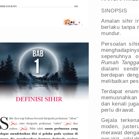
SINOPSIS
Amalan sihir i
berlaku tanpa 
mundur.
Persoalan sihi
menghadapinya
sepenuhnya o
Rumah Tangg
dialami send
berdepan den
melibatkan pes
Terdapat enam 
memusnahkan 
dan kenali juga
perlu dirawat.
Gejala terken
moden, juster
merawat dengan
pesakit adala