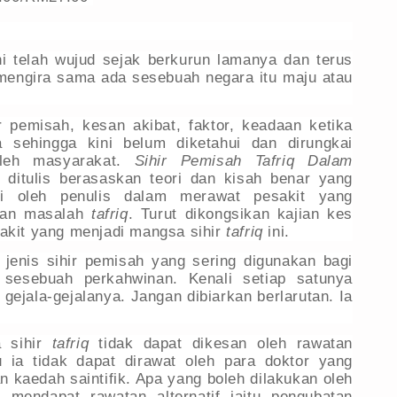
ni telah wujud sejak berkurun lamanya dan terus
mengira sama ada sesebuah negara itu maju atau
r pemisah, kesan akibat, faktor, keadaan ketika
 sehingga kini belum diketahui dan dirungkai
leh masyarakat.
Sihir Pemisah Tafriq Dalam
a
ditulis berasaskan teori dan kisah benar yang
iri oleh penulis dalam merawat pesakit yang
gan masalah
tafriq
. Turut dikongsikan kajian kes
akit yang menjadi mangsa sihir
tafriq
ini.
jenis sihir pemisah yang sering digunakan bagi
sesebuah perkahwinan. Kenali setiap satunya
 gejala-gejalanya. Jangan dibiarkan berlarutan. Ia
a sihir
tafriq
tidak dapat dikesan oleh rawatan
u ia tidak dapat dirawat oleh para doktor yang
 kaedah saintifik. Apa yang boleh dilakukan oleh
h mendapat rawatan alternatif iaitu pengubatan