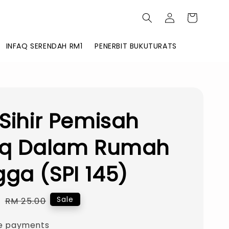
INFAQ SERENDAH RM1
PENERBIT BUKUTURATS
 Sihir Pemisah
riq Dalam Rumah
ga (SPI 145)
0
Regular
Sale
RM 25.00
price
e payments