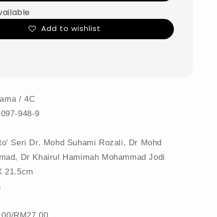
vailable
Add to wishlist
gama / 4C
-097-948-9
to’ Seri Dr. Mohd Suhami Rozali, Dr Mohd
amad, Dr Khairul Hamimah Mohammad Jodi
X 21.5cm
s
.00/RM27.00