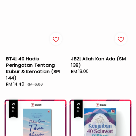
BT4| 40 Hadis
JB2| Allah Kan Ada (SM
Peringatan Tentang
139)
Kubur & Kematian (SPI
Regular
RM 18.00
144)
price
Sale
RM 14.40
Regular
RM 16.00
price
price
Sale
Sale