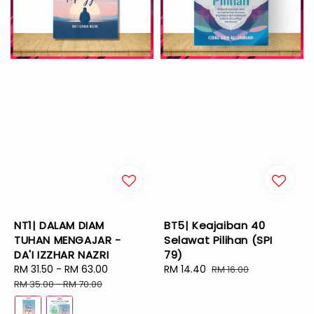
NT1| DALAM DIAM
BT5| Keajaiban 40
TUHAN MENGAJAR -
Selawat Pilihan (SPI
DA'I IZZHAR NAZRI
79)
Sale
RM 31.50
-
RM 63.00
Regular
Sale
RM 14.40
Regular
RM 16.00
price
price
price
price
RM 35.00
-
RM 70.00