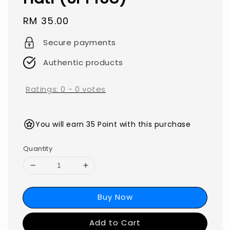
Regular
RM 35.00
price
Secure payments
Authentic products
Ratings:
0
-
0
votes
You will earn 35 Point with this purchase
Quantity
Buy Now
Add to Cart