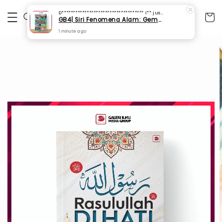
D************************************ I**
just purchased
GB4| Siri Fenomena Alam: Gempa Bumi & Tsunami Yang Memusnahkan Kehidupan (SFM 2A)
1 minute ago