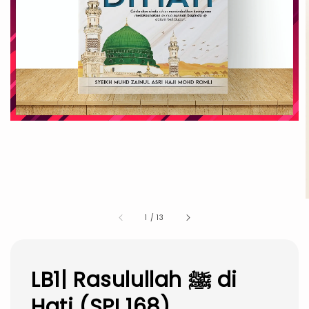
1
/
13
LB1| Rasulullah ﷺ di
Hati (SPI 168)