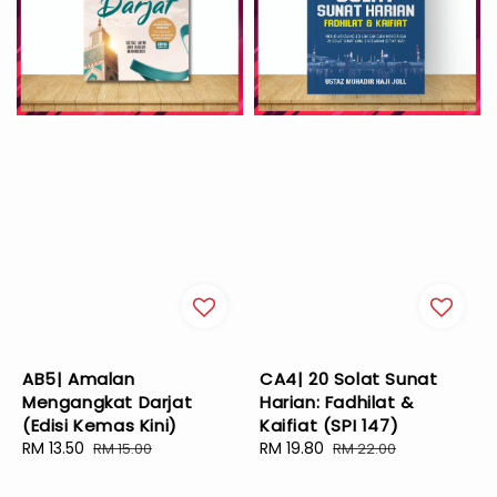
AB5| Amalan
CA4| 20 Solat Sunat
Mengangkat Darjat
Harian: Fadhilat &
(Edisi Kemas Kini)
Kaifiat (SPI 147)
Sale
RM 13.50
Regular
Sale
RM 19.80
Regular
RM 15.00
RM 22.00
price
price
price
price