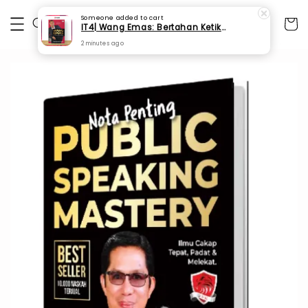
Someone
added to cart
IT4| Wang Emas: Bertahan Ketika Gawat (SM 124)
2 minutes ago