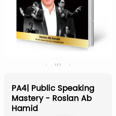
1
/
1
PA4| Public Speaking
Mastery - Roslan Ab
Hamid