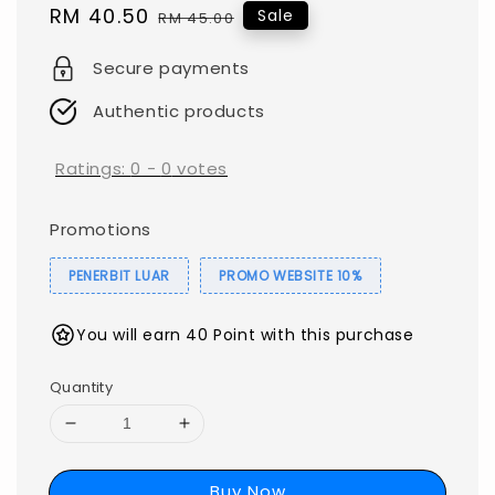
Sale
RM 40.50
Regular
Sale
RM 45.00
price
price
Secure payments
Authentic products
Ratings:
0
-
0
votes
Promotions
PENERBIT LUAR
PROMO WEBSITE 10%
You will earn 40 Point with this purchase
Quantity
Buy Now