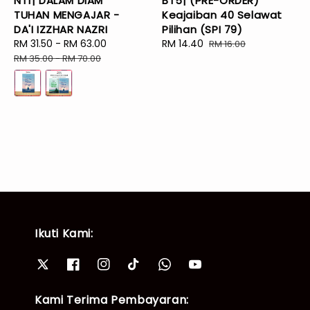
NT1| DALAM DIAM
BT5| (PRE-ORDER)
TUHAN MENGAJAR -
Keajaiban 40 Selawat
DA'I IZZHAR NAZRI
Pilihan (SPI 79)
Sale
RM 31.50
-
RM 63.00
Regular
Sale
RM 14.40
Regular
RM 16.00
price
price
price
price
RM 35.00
-
RM 70.00
Ikuti Kami:
Kami Terima Pembayaran: