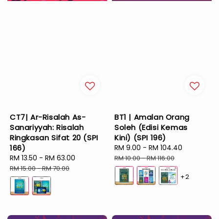
CT7| Ar-Risalah As-
BT1 | Amalan Orang
Sanariyyah: Risalah
Soleh (Edisi Kemas
Ringkasan Sifat 20 (SPI
Kini) (SPI 196)
166)
Sale
RM 9.00
-
RM 104.40
Regular
Sale
RM 13.50
-
RM 63.00
Regular
price
price
RM 10.00
-
RM 116.00
price
price
RM 15.00
-
RM 70.00
+2