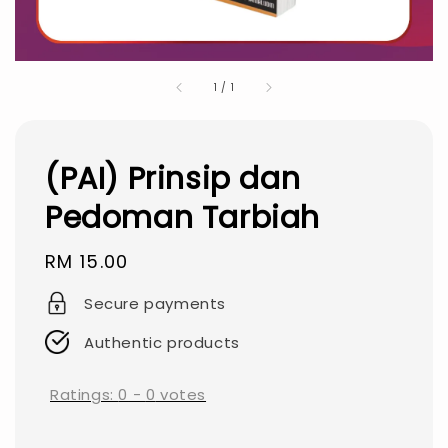
1
/
1
(PAI) Prinsip dan
Pedoman Tarbiah
Regular
RM 15.00
price
Secure payments
Authentic products
Ratings:
0
-
0
votes