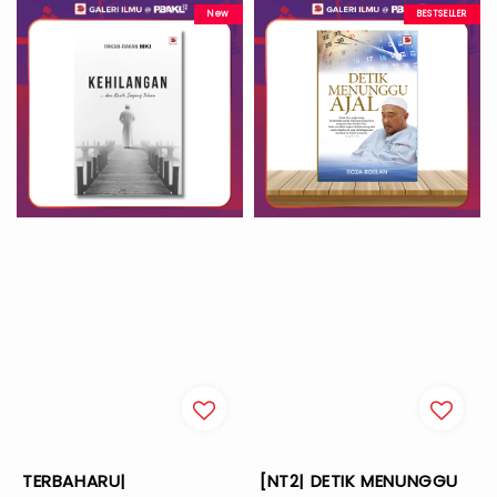
New
BESTSELLER
TERBAHARU|
[NT2| DETIK MENUNGGU