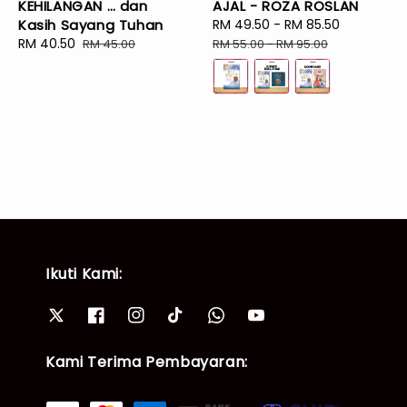
KEHILANGAN … dan
AJAL - ROZA ROSLAN
Kasih Sayang Tuhan
Sale
RM 49.50
-
RM 85.50
Regular
Sale
RM 40.50
Regular
price
price
RM 45.00
RM 55.00
-
RM 95.00
price
price
Ikuti Kami:
Kami Terima Pembayaran: