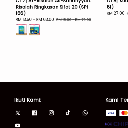
CT7| Ar-Risalah As-Sanariyyah:
DT8| Kua
Risalah Ringkasan Sifat 20 (SPI
81)
166)
Sale
RM 27.00
price
Sale
RM 13.50
-
RM 63.00
Regular
RM 15.00
-
RM 70.00
price
price
Ikuti Kami:
Kami Te