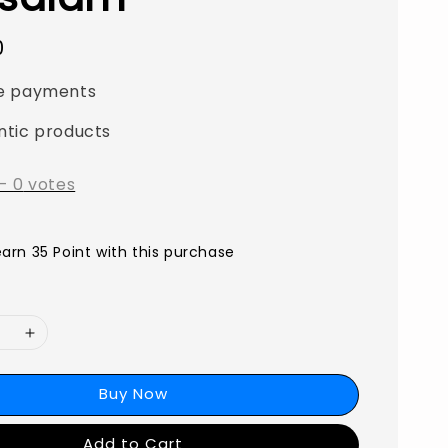
0
e payments
ntic products
-
0
votes
earn 35 Point with this purchase
Buy Now
Add to Cart