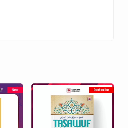
New
Bestseller