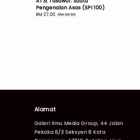
AT3| Tasawuf: Suatu
Pengenalan Asas (SPI 100)
Sale
RM 27.00
Regular
RM 30.00
price
price
Alamat
Galeri Ilmu Media Group, 44 Jalan
Pekaka 8/3 Seksyen 8 Kota