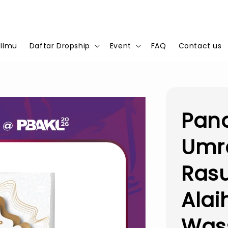
 Ilmu
Daftar Dropship
Event
FAQ
Contact us
Pan
Umr
Rasu
Alai
Was