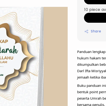
10 piece av
Share
Panduan lengkap 
hukum hakam terp
dikumpulkan bebe
Darl Ifta Misriyy
jemaah ketika ib
Buku panduan ini
bentuk point per
peserta Umrah be
bersama penulis.