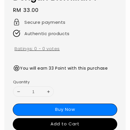
Regular
RM 33.00
price
Secure payments
Authentic products
Ratings:
0
-
0
votes
You will earn 33 Point with this purchase
Quantity
Buy Now
Add to Cart