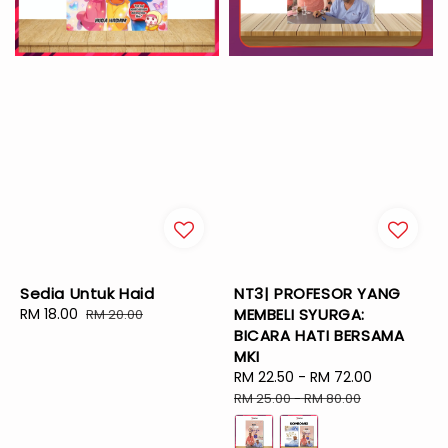
Sedia Untuk Haid
NT3| PROFESOR YANG
Sale
RM 18.00
Regular
MEMBELI SYURGA:
RM 20.00
price
price
BICARA HATI BERSAMA
MKI
Sale
RM 22.50
-
RM 72.00
Regular
price
price
RM 25.00
-
RM 80.00