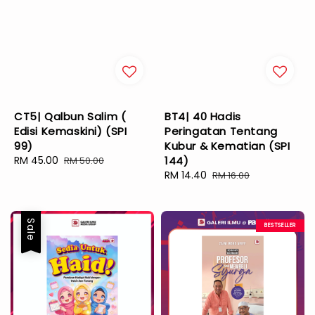
CT5| Qalbun Salim (
BT4| 40 Hadis
Edisi Kemaskini) (SPI
Peringatan Tentang
99)
Kubur & Kematian (SPI
Sale
RM 45.00
Regular
144)
RM 50.00
price
price
Sale
RM 14.40
Regular
RM 16.00
price
price
Sale
BESTSELLER