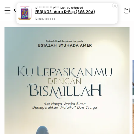
D*********** P***
just purchased
FB3| KGS: Aura K-Pop (SGS 20A)
12 minutes ago