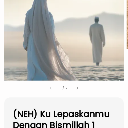
1
/
2
(NEH) Ku Lepaskanmu
Dengan Bismillah 1