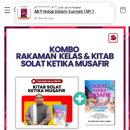
D*********** P***
just purchased
AB7| Hidup Dalam Sunnah (SPI 75)
29 minutes ago