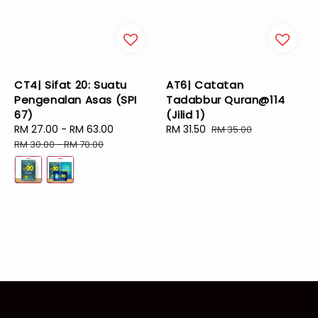
CT4| Sifat 20: Suatu
AT6| Catatan
Pengenalan Asas (SPI
Tadabbur Quran@114
67)
(Jilid 1)
Sale
RM 27.00
-
RM 63.00
Regular
Sale
RM 31.50
Regular
RM 35.00
price
price
price
price
RM 30.00
-
RM 70.00