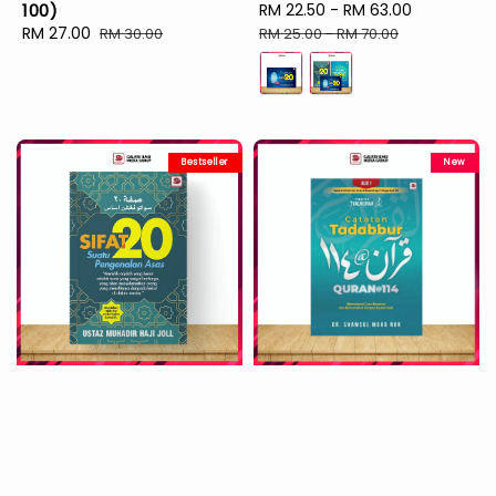
100)
Sale
RM 22.50
-
RM 63.00
Regular
Sale
RM 27.00
Regular
price
price
RM 30.00
RM 25.00
-
RM 70.00
price
price
Bestseller
New