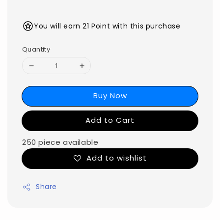
You will earn 21 Point with this purchase
Quantity
Buy Now
Add to Cart
250 piece available
Add to wishlist
Share