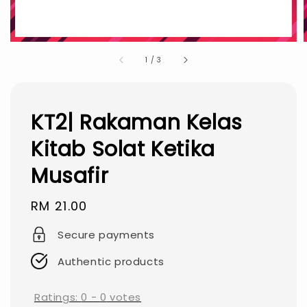
1
/
3
KT2| Rakaman Kelas
Kitab Solat Ketika
Musafir
Regular
RM 21.00
price
Secure payments
Authentic products
Ratings:
0
-
0
votes