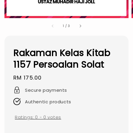
1
/
3
Rakaman Kelas Kitab
1157 Persoalan Solat
Regular
RM 175.00
price
Secure payments
Authentic products
Ratings:
0
-
0
votes