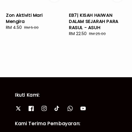
Zon Aktiviti Mari
EB7| KISAH HAIWAN
Mengira
DALAM SEJARAH PARA
Sale
RM 4.50
Regular
RASUL - ASUH
RM 5.00
price
price
Sale
RM 22.50
Regular
RM 25.00
price
price
Ikuti Kami:
Kami Terima Pembayaran: