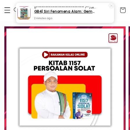
D************************************ I**
just purchased
GB4| Siri Fenomena Alam: Gempa Bumi & Tsunami Yang Memusnahkan Kehidupan (SFM 2A)
2 minutes ago