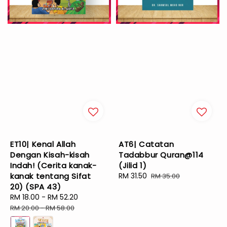
ET10| Kenal Allah
AT6| Catatan
Dengan Kisah-kisah
Tadabbur Quran@114
Indah! (Cerita kanak-
(Jilid 1)
kanak tentang Sifat
Sale
RM 31.50
Regular
RM 35.00
20) (SPA 43)
price
price
Sale
RM 18.00
-
RM 52.20
Regular
price
price
RM 20.00
-
RM 58.00