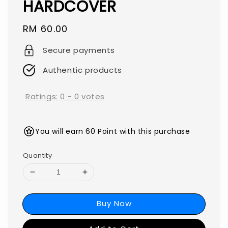
HARDCOVER
Regular
RM 60.00
price
Secure payments
Authentic products
Ratings:
0
-
0
votes
You will earn 60 Point with this purchase
Quantity
Buy Now