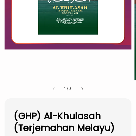
1
/
3
(GHP) Al-Khulasah
(Terjemahan Melayu)