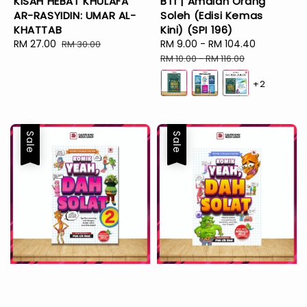
KISAH HEBAT KHULAFA
BT1 | Amalan Orang
AR-RASYIDIN: UMAR AL-
Soleh (Edisi Kemas
KHATTAB
Kini) (SPI 196)
Sale
RM 27.00
Regular
Sale
RM 9.00
-
RM 104.40
Regular
RM 30.00
price
price
price
price
RM 10.00
-
RM 116.00
+2
Sale
Sale