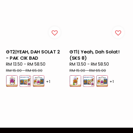
GT2|YEAH, DAH SOLAT 2
GT1| Yeah, Dah Solat!
- PAK CIK BAD
(SKS 8)
Sale
RM 13.50
-
RM 58.50
Regular
Sale
RM 13.50
-
RM 58.50
Regular
price
price
price
price
RM 15.00
-
RM 65.00
RM 15.00
-
RM 65.00
+1
+1