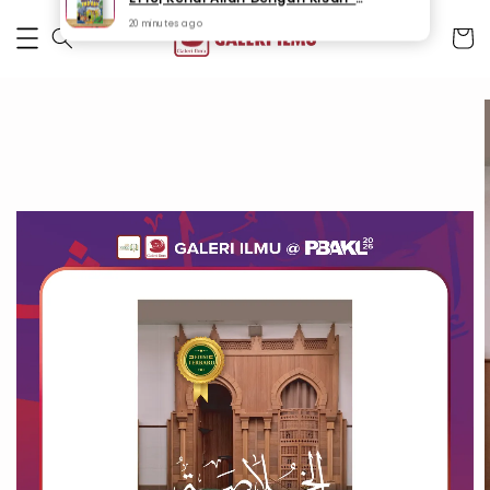
D*********** P***
just purchased
ET10| Kenal Allah Dengan Kisah-kisah Indah! (Cerita kanak-kanak tentang Sifat 20) (SPA 43)
20 minutes ago