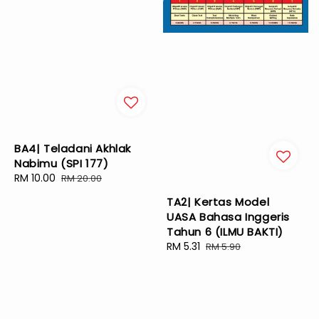
BA4| Teladani Akhlak
Nabimu (SPI 177)
Sale
RM 10.00
Regular
RM 20.00
price
price
TA2| Kertas Model
UASA Bahasa Inggeris
Tahun 6 (ILMU BAKTI)
Sale
RM 5.31
Regular
RM 5.90
price
price