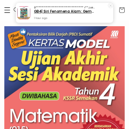
D************************************ I**
just purchased
GB4| Siri Fenomena Alam: Gempa Bumi & Tsunami Yang Memusnahkan Kehidupan (SFM 2A)
1 hour ago