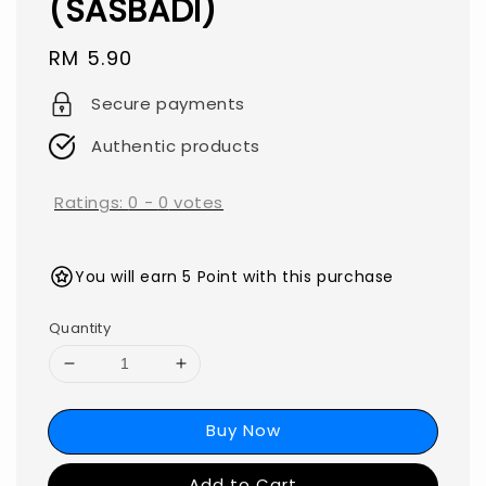
(SASBADI)
Regular
RM 5.90
price
Secure payments
Authentic products
Ratings:
0
-
0
votes
You will earn 5 Point with this purchase
Quantity
Buy Now
Add to Cart