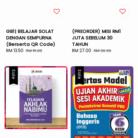
GB1| BELAJAR SOLAT
(PREORDER) MISI RM1
DENGAN SEMPURNA
JUTA SEBELUM 30
(Berserta QR Code)
TAHUN
Sale
RM 13.50
Regular
Sale
RM 27.00
Regular
RM 15.00
RM 30.00
price
price
price
price
Sale
Sale