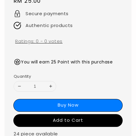
Regular
RM 25.00
price
Secure payments
Authentic products
Ratings:
0
-
0
votes
You will earn 25 Point with this purchase
Quantity
Buy Now
Add to Cart
24 piece available