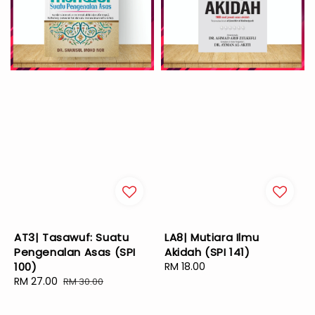
AT3| Tasawuf: Suatu
LA8| Mutiara Ilmu
Pengenalan Asas (SPI
Akidah (SPI 141)
100)
Regular
RM 18.00
Sale
RM 27.00
Regular
price
RM 30.00
price
price