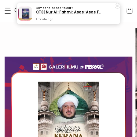
Someone
added to cart
CT3| Nur Al-Fahmi: Asas-Asas Fardhu Ain (SPI 175)
1 minute ago