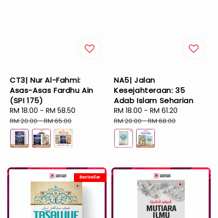
CT3| Nur Al-Fahmi:
NA5| Jalan
Asas-Asas Fardhu Ain
Kesejahteraan: 35
(SPI 175)
Adab Islam Seharian
Sale
RM 18.00
-
RM 58.50
Regular
Sale
RM 18.00
-
RM 61.20
Regular
price
price
price
price
RM 20.00
-
RM 65.00
RM 20.00
-
RM 68.00
Bestseller