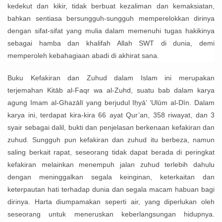
kedekut dan kikir, tidak berbuat kezaliman dan kemaksiatan,
bahkan sentiasa bersungguh-sungguh memperelokkan dirinya
dengan sifat-sifat yang mulia dalam memenuhi tugas hakikinya
sebagai hamba dan khalifah Allah SWT di dunia, demi
memperoleh kebahagiaan abadi di akhirat sana.
Buku Kefakiran dan Zuhud dalam Islam ini merupakan
terjemahan Kitāb al-Faqr wa al-Zuhd, suatu bab dalam karya
agung Imam al-Ghazālī yang berjudul Iḥyā’ ‘Ulūm al-Dīn. Dalam
karya ini, terdapat kira-kira 66 ayat Qur’an, 358 riwayat, dan 3
syair sebagai dalil, bukti dan penjelasan berkenaan kefakiran dan
zuhud. Sungguh pun kefakiran dan zuhud itu berbeza, namun
saling berkait rapat, seseorang tidak dapat berada di peringkat
kefakiran melainkan menempuh jalan zuhud terlebih dahulu
dengan meninggalkan segala keinginan, keterkaitan dan
keterpautan hati terhadap dunia dan segala macam habuan bagi
dirinya. Harta diumpamakan seperti air, yang diperlukan oleh
seseorang untuk meneruskan keberlangsungan hidupnya.