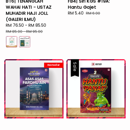
BT6| TENANGLAH
FB4| Siri KGS #19A:
WAHAI HATI - USTAZ
Hantu Gajet
MUHADIR HAJI JOLL
Sale
RM 5.40
Regular
RM 6.00
(GALERI ILMU)
price
price
Sale
RM 76.50
-
RM 85.50
Regular
price
price
RM 85.00
-
RM 95.00
Sale
Bestseller