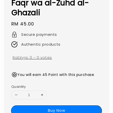
Faqr wa al-Zuhd al-
Ghazali
Regular
RM 45.00
price
Secure payments
Authentic products
Ratings:
0
-
0
votes
You will earn 45 Point with this purchase
Quantity
Buy Now