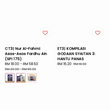
CT3| Nur Al-Fahmi:
ET3| KOMPILASI
Asas-Asas Fardhu Ain
GODAAN SYAITAN 3:
(SPI 175)
HANTU PANAS
Sale
RM 18.00
-
RM 58.50
Regular
Sale
RM 16.20
Regular
RM 18.00
price
price
price
price
RM 20.00
-
RM 65.00