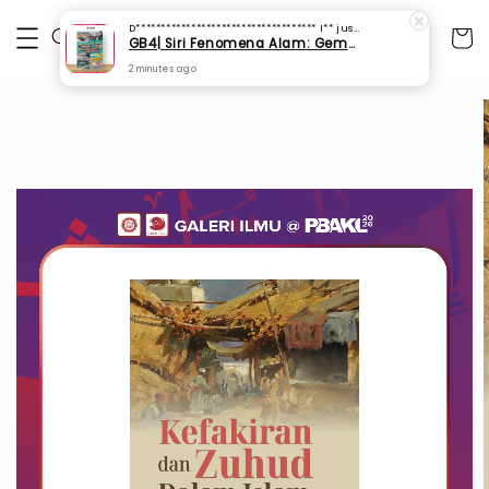
D************************************ I**
just purchased
GB4| Siri Fenomena Alam: Gempa Bumi & Tsunami Yang Memusnahkan Kehidupan (SFM 2A)
2 minutes ago