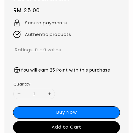
Regular
RM 25.00
price
Secure payments
Authentic products
Ratings:
0
-
0
votes
You will earn 25 Point with this purchase
Quantity
Buy Now
Add to Cart