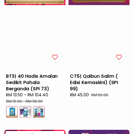
BT3| 40 Hadis Amalan
CT5| Qalbun Salim (
Sedikit Pahala
Edisi Kemaskini) (SPI
Berganda (SPI 73)
99)
Sale
RM 13.50
-
RM 104.40
Regular
Sale
RM 45.00
Regular
RM 50.00
price
price
price
price
RM 15.00
-
RM 116.00