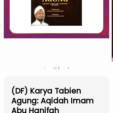
1
/
2
(DF) Karya Tabien
Agung: Aqidah Imam
Abu Hanifah