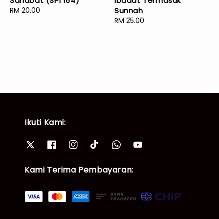
Sahabat (SPI 164)
Ibadat Termasuk
Regular
RM 20.00
Sunnah
price
Regular
RM 25.00
price
Ikuti Kami:
Kami Terima Pembayaran: