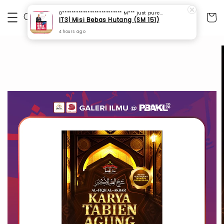
D************************** M***
just purchased
IT3| Misi Bebas Hutang (SM 151)
4 hours ago