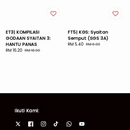
ET3| KOMPILASI
FT5| KGS: Syaitan
GODAAN SYAITAN 3:
Semput (SGS 3A)
HANTU PANAS
Sale
RM 5.40
Regular
RM 6.00
Sale
RM 16.20
Regular
price
price
RM 18.00
price
price
Ikuti Kami: