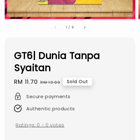
1
/
9
GT6| Dunia Tanpa
Syaitan
Sale
RM 11.70
Regular
Sold Out
RM 13.00
price
price
Secure payments
Authentic products
Ratings:
0
-
0
votes