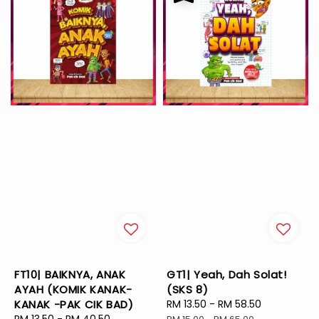
FT10| BAIKNYA, ANAK
GT1| Yeah, Dah Solat!
AYAH (KOMIK KANAK-
(SKS 8)
KANAK -PAK CIK BAD)
Sale
RM 13.50
-
RM 58.50
Regular