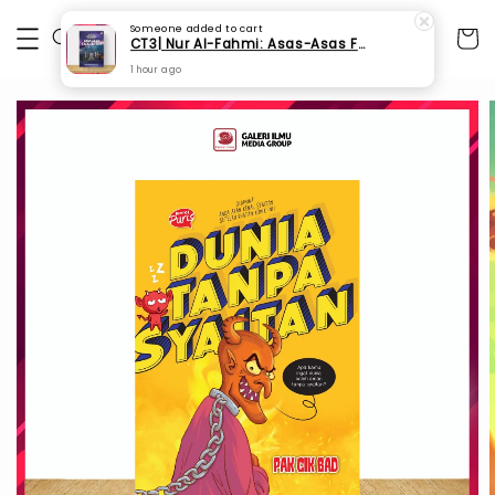
Someone
added to cart
CT3| Nur Al-Fahmi: Asas-Asas Fardhu Ain (SPI 175)
1 hour ago