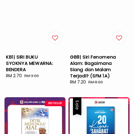
KB1| SIRI BUKU
GB8| Siri Fenomena
SYOKNYA MEWARNA:
Alam: Bagaimana
BENDERA
Siang dan Malam
Sale
RM 2.70
Regular
Terjadi? (SFM 1A)
RM 3.00
price
price
Sale
RM 7.20
Regular
RM 8.00
price
price
Sale
BESTSELLER