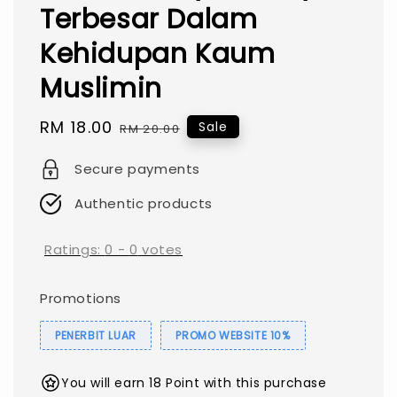
Terbesar Dalam
Kehidupan Kaum
Muslimin
Sale
RM 18.00
Regular
Sale
RM 20.00
price
price
Secure payments
Authentic products
Ratings:
0
-
0
votes
Promotions
PENERBIT LUAR
PROMO WEBSITE 10%
You will earn 18 Point with this purchase