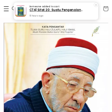
Someone
added to cart
CT4| Sifat 20: Suatu Pengenalan Asas (SPI 67)
10 hours ago