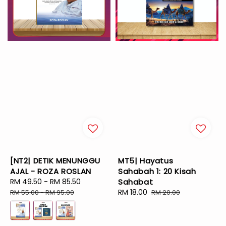
[NT2| DETIK MENUNGGU
MT5| Hayatus
AJAL - ROZA ROSLAN
Sahabah 1: 20 Kisah
Sale
RM 49.50
-
RM 85.50
Regular
Sahabat
price
price
Sale
RM 18.00
Regular
RM 55.00
-
RM 95.00
RM 20.00
price
price