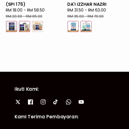
(SPI 175)
DA'I IZZHAR NAZRI
Sale
RM 18.00
-
RM 58.50
Regular
Sale
RM 31.50
-
RM 63.00
Regular
price
price
price
price
RM 20.00
-
RM 65.00
RM 35.00
-
RM 70.00
Ikuti Kami:
Kami Terima Pembayaran: