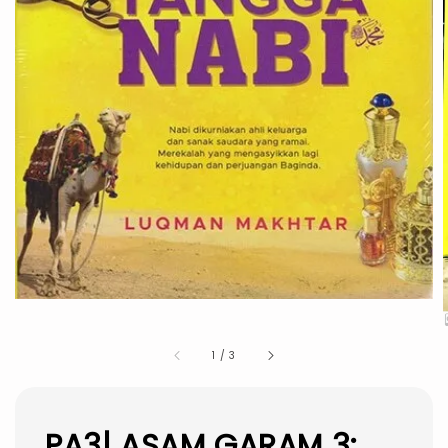
1
/
3
PA3| ASAM GARAM 3: