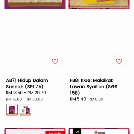
AB7| Hidup Dalam
FB8| KGS: Malaikat
Sunnah (SPI 75)
Lawan Syaitan (SGS
Sale
RM 13.50
-
RM 29.70
Regular
15B)
price
price
Sale
RM 5.40
Regular
RM 15.00
-
RM 33.00
RM 6.00
price
price
Bestseller