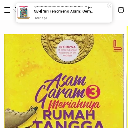
D************************************ I**
just purchased
GB4| Siri Fenomena Alam: Gempa Bumi & Tsunami Yang Memusnahkan Kehidupan (SFM 2A)
1 hour ago