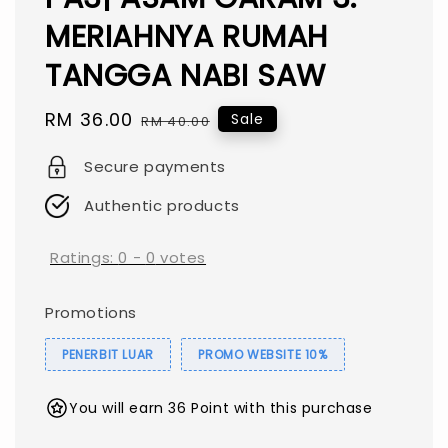
MERIAHNYA RUMAH
TANGGA NABI SAW
Sale
RM 36.00
Regular
Sale
RM 40.00
price
price
Secure payments
Authentic products
Ratings:
0
-
0
votes
Promotions
PENERBIT LUAR
PROMO WEBSITE 10%
You will earn 36 Point with this purchase