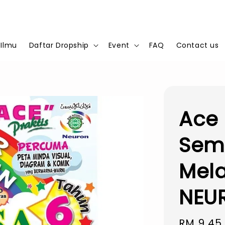
 Ilmu
Daftar Dropship
Event
FAQ
Contact us
Ace 
Sem
Mela
NEU
Regular
RM 9.45