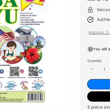
price
Secur
Authe
Ratings:
0
You will 
Quantity
5 piece av