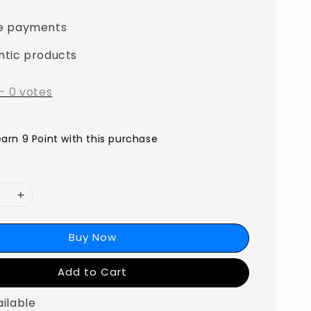
e payments
ntic products
-
0
votes
earn 9 Point with this purchase
Buy Now
Add to Cart
ailable