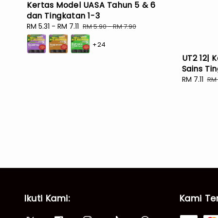
Kertas Model UASA Tahun 5 & 6
dan Tingkatan 1-3
Sale
RM 5.31
-
RM 7.11
Regular
RM 5.90
-
RM 7.90
price
price
+24
UT2 12| 
Sains Ti
Sale
RM 7.11
Reg
RM 
price
pri
Ikuti Kami:
Kami Te