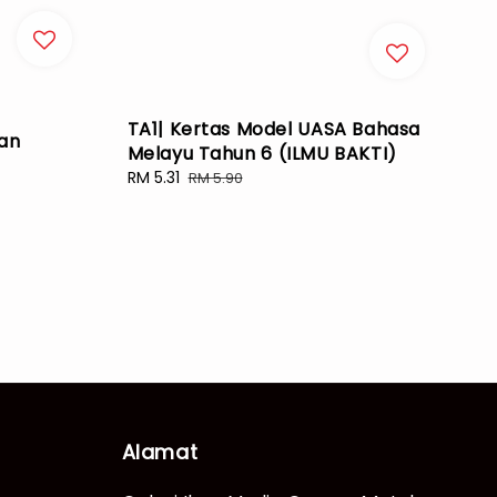
e
TA1| Kertas Model UASA Bahasa
kan
Melayu Tahun 6 (ILMU BAKTI)
Sale
RM 5.31
Regular
RM 5.90
price
price
Alamat