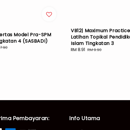
VB12| Maximum Practic
Kertas Model Pra-SPM
Latihan Topikal Pendidi
ngkatan 4 (SASBADI)
Islam Tingkatan 3
ular
7.90
Sale
RM 8.91
Regular
RM 9.90
ce
price
price
rima Pembayaran:
Info Utama