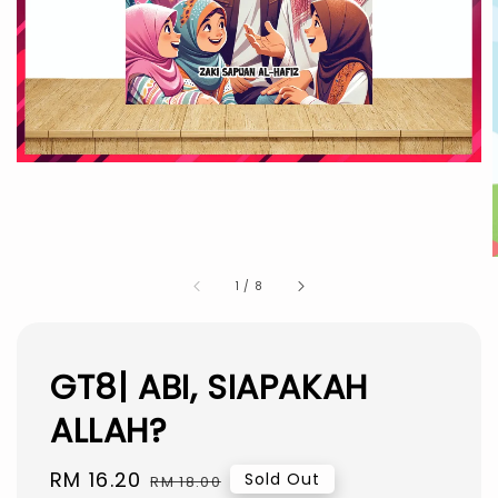
1
/
8
GT8| ABI, SIAPAKAH
ALLAH?
Sale
RM 16.20
Regular
Sold Out
RM 18.00