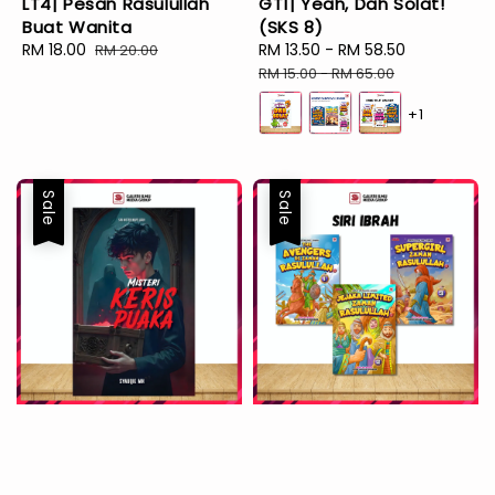
LT4| Pesan Rasulullah
GT1| Yeah, Dah Solat!
Buat Wanita
(SKS 8)
Sale
RM 18.00
Regular
Sale
RM 13.50
-
RM 58.50
Regular
RM 20.00
price
price
price
price
RM 15.00
-
RM 65.00
+1
Sale
Sale