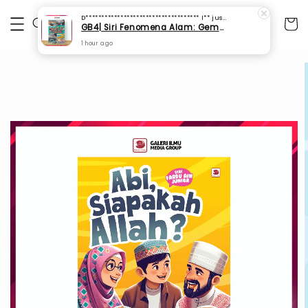
D************************************ I**
just purchased
GB4| Siri Fenomena Alam: Gempa Bumi & Tsunami Yang Memusnahkan Kehidupan (SFM 2A)
1 hour ago