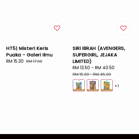
HT5| Misteri Keris
SIRI IBRAH (AVENGERS,
Puaka - Galeri Ilmu
SUPERGIRL, JEJAKA
Sale
RM 15.30
Regular
LIMITED)
RM 17.00
price
price
Sale
RM 13.50
-
RM 40.50
Regular
price
price
RM 15.00
-
RM 45.00
+1