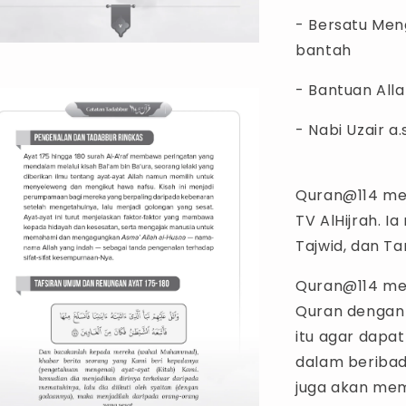
- Bersatu Me
bantah
- Bantuan All
- Nabi Uzair a
Quran@114 mer
TV AlHijrah. I
Tajwid, dan T
Quran@114 me
Quran dengan 
itu agar dapa
dalam beribad
juga akan mem