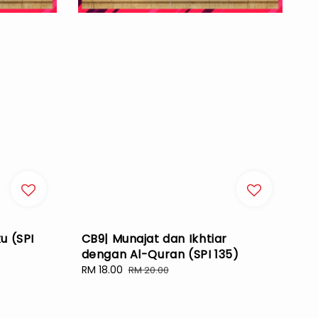
u (SPI
CB9| Munajat dan Ikhtiar
dengan Al-Quran (SPI 135)
Sale
RM 18.00
Regular
RM 20.00
price
price