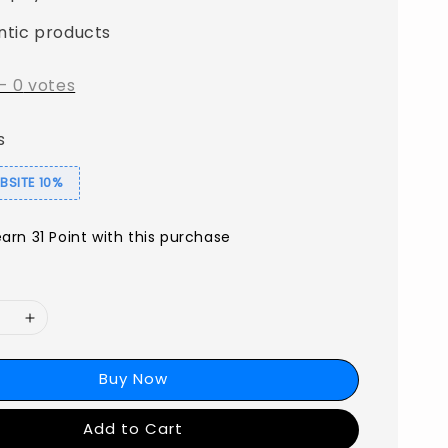
ntic products
-
0
votes
s
SITE 10%
earn 31 Point with this purchase
Buy Now
Add to Cart