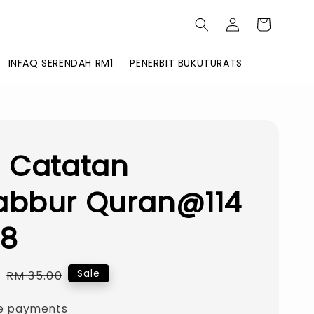
INFAQ SERENDAH RM1
PENERBIT BUKUTURATS
 Catatan
abbur Quran@114
 8
0
Regular
Sale
RM 35.00
price
e payments