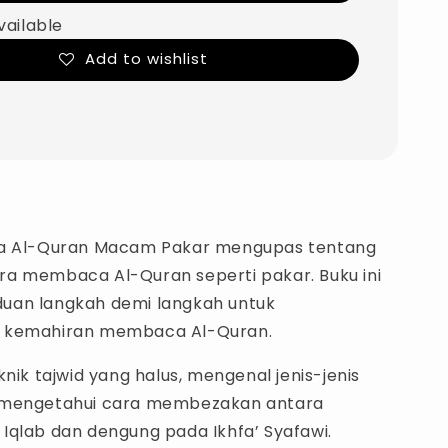
vailable
Add to wishlist
ca Al-Quran Macam Pakar mengupas tentang
a membaca Al-Quran seperti pakar. Buku ini
uan langkah demi langkah untuk
 kemahiran membaca Al-Quran.
knik tajwid yang halus, mengenal jenis-jenis
 mengetahui cara membezakan antara
Iqlab dan dengung pada Ikhfa’ Syafawi.