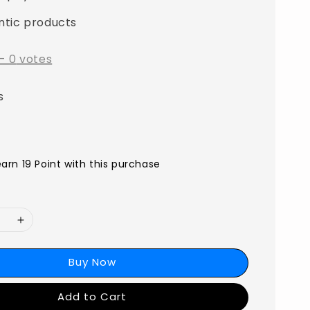
ntic products
-
0
votes
s
earn 19 Point with this purchase
Buy Now
Add to Cart