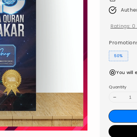
Authe
Ratings:
0
Promotion
50%
You will 
Quantity