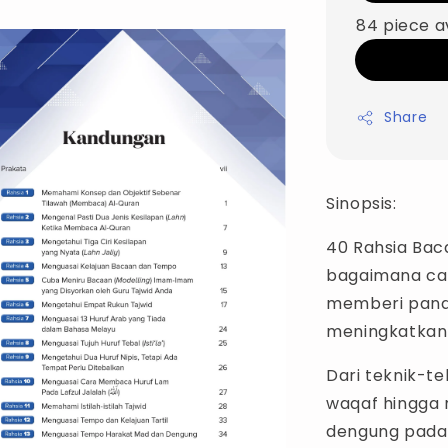
84 piece a
Share
Sinopsis:
40 Rahsia Ba
bagaimana car
memberi pand
meningkatkan
Dari teknik-te
waqaf hingga
dengung pada 