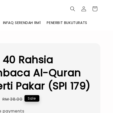
INFAQ SERENDAH RM1
PENERBIT BUKUTURATS
 40 Rahsia
baca Al-Quran
rti Pakar (SPI 179)
0
Regular
Sale
RM 38.00
price
e payments