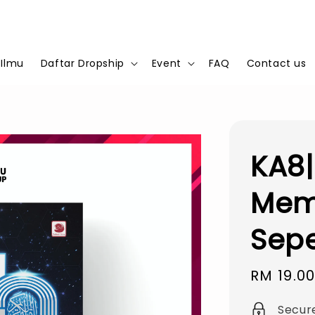
 Ilmu
Daftar Dropship
Event
FAQ
Contact us
KA8|
Mem
Sepe
Sale
RM 19.0
price
Secur