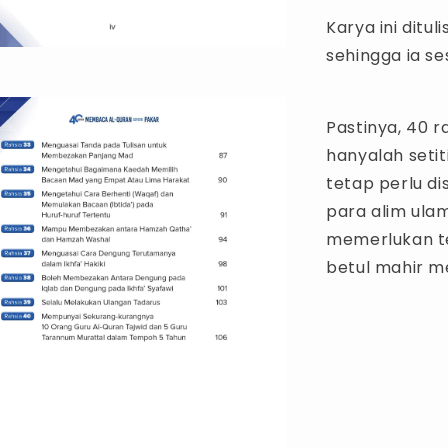
Karya ini ditu
sehingga ia se
Pastinya, 40 r
hanyalah setit
tetap perlu d
para alim ula
memerlukan te
betul mahir 