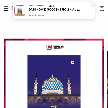
D**************
added to cart
GA9| KOMIK GODCENTRIC 2 - Abeben & Nazr Syaff
5 minutes ago