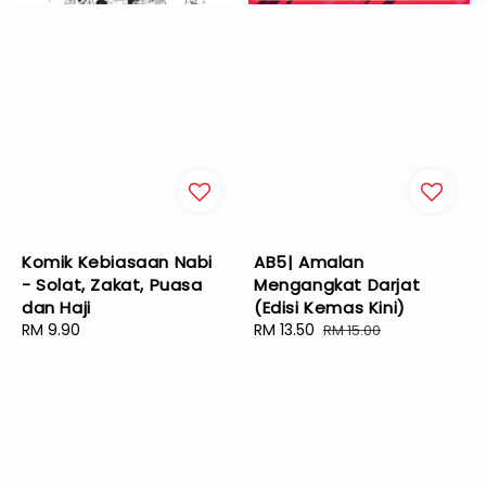
Komik Kebiasaan Nabi
AB5| Amalan
- Solat, Zakat, Puasa
Mengangkat Darjat
dan Haji
(Edisi Kemas Kini)
Regular
RM 9.90
Sale
RM 13.50
Regular
RM 15.00
price
price
price