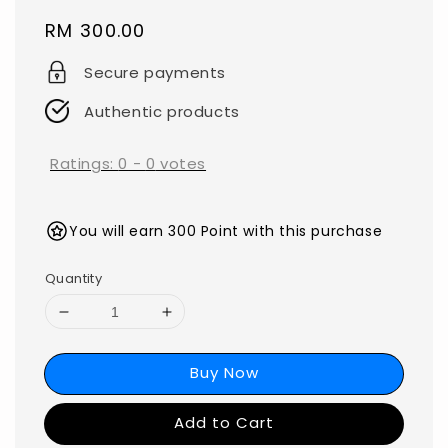
Regular
RM 300.00
price
Secure payments
Authentic products
Ratings:
0
-
0
votes
You will earn 300 Point with this purchase
Quantity
Buy Now
Add to Cart