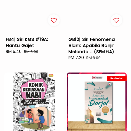
FB4| Siri KGS #19A:
GB12| Siri Fenomena
Hantu Gajet
Alam: Apabila Banjir
Sale
RM 5.40
Regular
Melanda … (SFM 6A)
RM 6.00
price
price
Sale
RM 7.20
Regular
RM 8.00
price
price
Bestseller