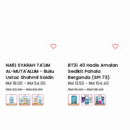
NA6| SYARAH TA'LIM
BT3| 40 Hadis Amalan
AL-MUTA'ALLIM - Buku
Sedikit Pahala
Ustaz Shahmil Saidin
Berganda (SPI 73)
Sale
RM 18.00
-
RM 54.00
Regular
Sale
RM 13.50
-
RM 104.40
Regular
price
price
price
price
RM 20.00
-
RM 60.00
RM 15.00
-
RM 116.00