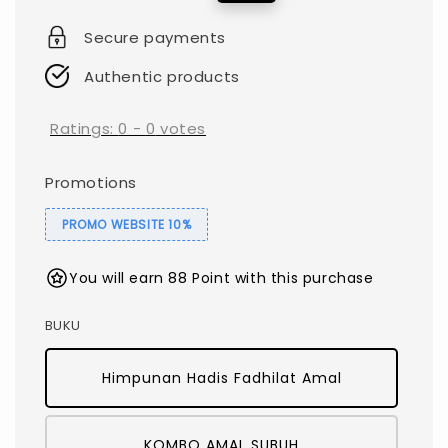
price
price
Secure payments
Authentic products
Ratings:
0
-
0
votes
Promotions
PROMO WEBSITE 10%
You will earn 88 Point with this purchase
BUKU
Himpunan Hadis Fadhilat Amal
KOMBO AMAL SUBUH