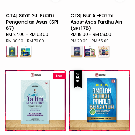
CT4| Sifat 20: Suatu
CT3| Nur Al-Fahmi:
Pengenalan Asas (SPI
Asas-Asas Fardhu Ain
67)
(SPI 175)
Sale
RM 27.00
-
RM 63.00
Regular
Sale
RM 18.00
-
RM 58.50
Regular
price
price
price
price
RM 30.00
-
RM 70.00
RM 20.00
-
RM 65.00
Sale
New