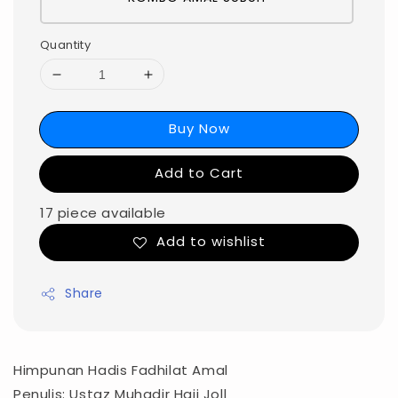
Quantity
Buy Now
Add to Cart
17 piece available
Add to wishlist
Share
Himpunan Hadis Fadhilat Amal
Penulis: Ustaz Muhadir Haji Joll