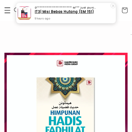
D************************** M***
just purchased
IT3| Misi Bebas Hutang (SM 151)
9 hours ago