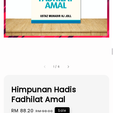
1
/
6
Himpunan Hadis
Fadhilat Amal
Sale
RM 88.20
Regular
Sale
RM 98.00