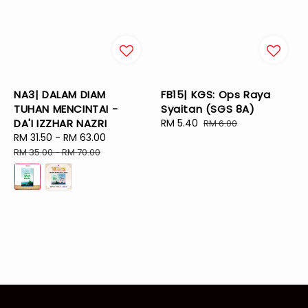
NA3| DALAM DIAM
FB15| KGS: Ops Raya
TUHAN MENCINTAI -
Syaitan (SGS 8A)
DA'I IZZHAR NAZRI
Sale
RM 5.40
Regular
RM 6.00
Sale
RM 31.50
-
RM 63.00
Regular
price
price
price
price
RM 35.00
-
RM 70.00