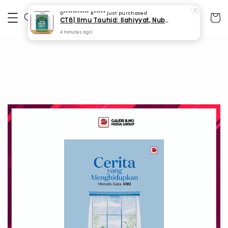
D*********** R*****
just purchased
CT6| Ilmu Tauhid: Ilahiyyat, Nubuwwat & Sam‘Iyyat (SPI 156)
4 minutes ago