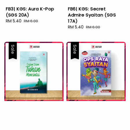
FB3| KGS: Aura K-Pop
FB6| KGS: Secret
(SGS 20A)
Admire Syaitan (SGS
Sale
RM 5.40
Regular
17A)
RM 6.00
price
price
Sale
RM 5.40
Regular
RM 6.00
price
price
Sale
Sale