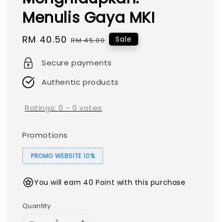
Menulis Gaya MKI
Sale
RM 40.50
Regular
Sale
RM 45.00
price
price
Secure payments
Authentic products
Ratings:
0
-
0
votes
Promotions
PROMO WEBSITE 10%
You will earn 40 Point with this purchase
Quantity