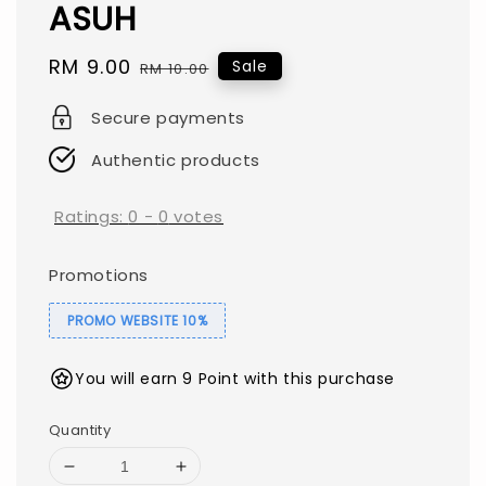
ASUH
Sale
RM 9.00
Regular
Sale
RM 10.00
price
price
Secure payments
Authentic products
Ratings:
0
-
0
votes
Promotions
PROMO WEBSITE 10%
You will earn 9 Point with this purchase
Quantity