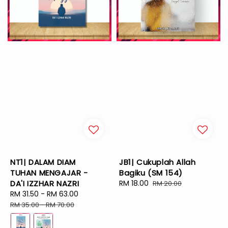
NT1| DALAM DIAM
JB1| Cukuplah Allah
TUHAN MENGAJAR -
Bagiku (SM 154)
DA'I IZZHAR NAZRI
Sale
RM 18.00
Regular
RM 20.00
Sale
RM 31.50
-
RM 63.00
Regular
price
price
price
price
RM 35.00
-
RM 70.00