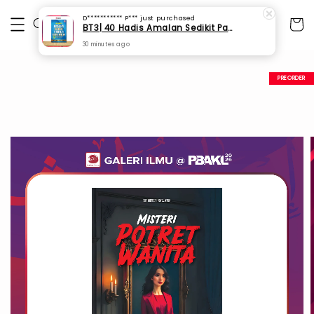
D*********** P***
just purchased
BT3| 40 Hadis Amalan Sedikit Pahala Berganda (SPI 73)
30 minutes ago
PREORDER