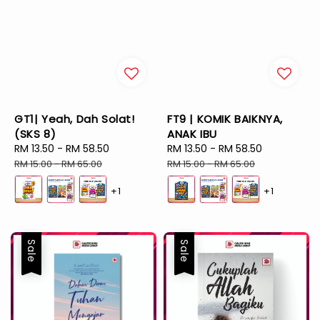
GT1| Yeah, Dah Solat!
FT9 | KOMIK BAIKNYA,
(SKS 8)
ANAK IBU
Sale
RM 13.50
-
RM 58.50
Regular
Sale
RM 13.50
-
RM 58.50
Regular
price
price
price
price
RM 15.00
-
RM 65.00
RM 15.00
-
RM 65.00
+1
+1
Sale
Sale