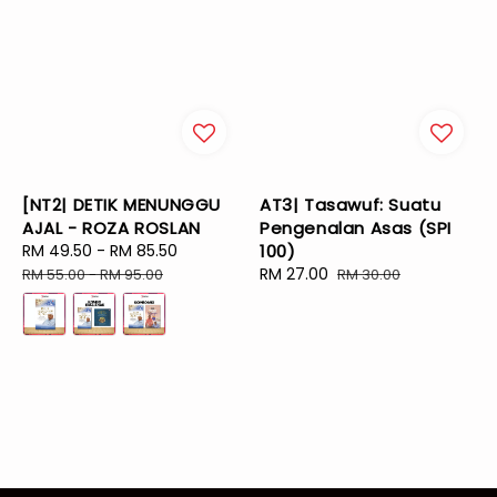
[NT2| DETIK MENUNGGU
AT3| Tasawuf: Suatu
AJAL - ROZA ROSLAN
Pengenalan Asas (SPI
Sale
RM 49.50
-
RM 85.50
Regular
100)
price
price
Sale
RM 27.00
Regular
RM 55.00
-
RM 95.00
RM 30.00
price
price