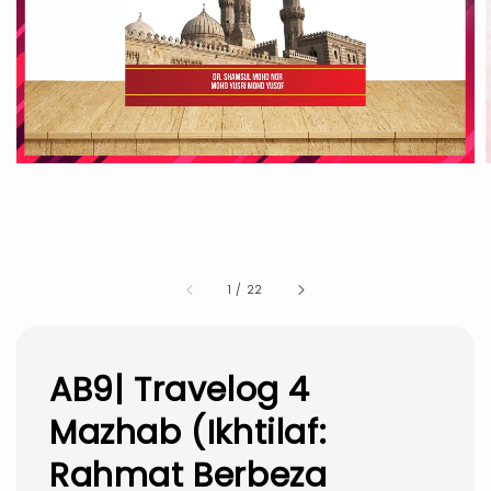
1
/
22
AB9| Travelog 4
Mazhab (Ikhtilaf:
Rahmat Berbeza