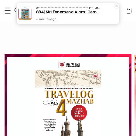
D************************************ I**
just purchased
GB4| Siri Fenomena Alam: Gempa Bumi & Tsunami Yang Memusnahkan Kehidupan (SFM 2A)
29 minutes ago