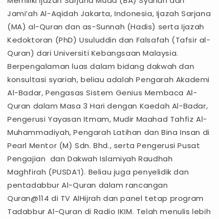
Memiliki Ijazah Sarjana Muda (BA) Syariah dari
Jami’ah Al-Aqidah Jakarta, Indonesia, Ijazah Sarjana
(MA) al-Quran dan as-Sunnah (Hadis) serta Ijazah
Kedoktoran (PhD) Usuluddin dan Falsafah (Tafsir al-
Quran) dari Universiti Kebangsaan Malaysia.
Berpengalaman luas dalam bidang dakwah dan
konsultasi syariah, beliau adalah Pengarah Akademi
Al-Badar, Pengasas Sistem Genius Membaca Al-
Quran dalam Masa 3 Hari dengan Kaedah Al-Badar,
Pengerusi Yayasan Itmam, Mudir Maahad Tahfiz Al-
Muhammadiyah, Pengarah Latihan dan Bina Insan di
Pearl Mentor (M) Sdn. Bhd., serta Pengerusi Pusat
Pengajian dan Dakwah Islamiyah Raudhah
Maghfirah (PUSDA’I). Beliau juga penyelidik dan
pentadabbur Al-Quran dalam rancangan
Quran@114 di TV AlHijrah dan panel tetap program
Tadabbur Al-Quran di Radio IKIM. Telah menulis lebih