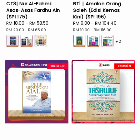
CT3| Nur Al-Fahmi:
BT1 | Amalan Orang
Asas-Asas Fardhu Ain
Soleh (Edisi Kemas
(SPI 175)
Kini) (SPI 196)
Sale
RM 18.00
-
RM 58.50
Regular
Sale
RM 9.00
-
RM 104.40
Regular
price
price
price
price
RM 20.00
-
RM 65.00
RM 10.00
-
RM 116.00
+2
BESTSELLER
Bestseller