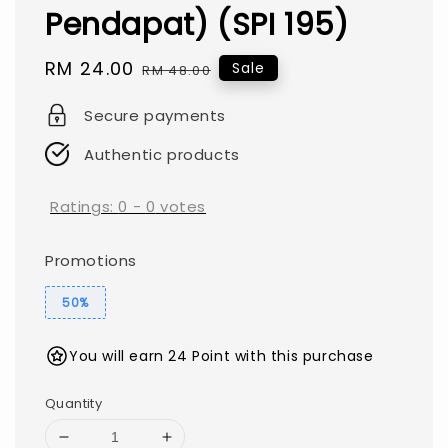
Pendapat) (SPI 195)
Sale
RM 24.00
Regular
Sale
RM 48.00
price
price
Secure payments
Authentic products
Ratings:
0
-
0
votes
Promotions
50%
You will earn 24 Point with this purchase
Quantity