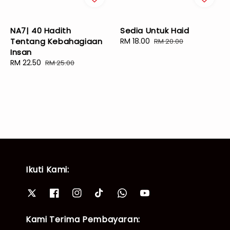
NA7| 40 Hadith
Sedia Untuk Haid
Tentang Kebahagiaan
Sale
RM 18.00
Regular
RM 20.00
Insan
price
price
Sale
RM 22.50
Regular
RM 25.00
price
price
Ikuti Kami:
Kami Terima Pembayaran: