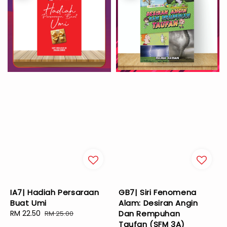
IA7| Hadiah Persaraan
GB7| Siri Fenomena
Buat Umi
Alam: Desiran Angin
Sale
RM 22.50
Regular
Dan Rempuhan
RM 25.00
price
price
Taufan (SFM 3A)