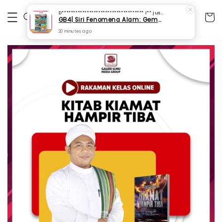
D************************************ I**
just purchased
GB4| Siri Fenomena Alam: Gempa Bumi & Tsunami Yang Memusnahkan Kehidupan (SFM 2A)
20 minutes ago