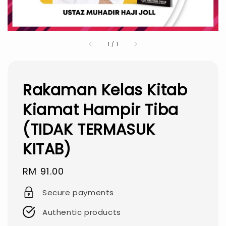
1
/
1
Rakaman Kelas Kitab
Kiamat Hampir Tiba
(TIDAK TERMASUK
KITAB)
Regular
RM 91.00
price
Secure payments
Authentic products