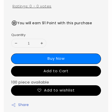
Ratings:
0
-
0
votes
You will earn 91 Point with this purchase
Quantity
Buy Now
Add to Cart
100 piece available
Add to wishlist
Share