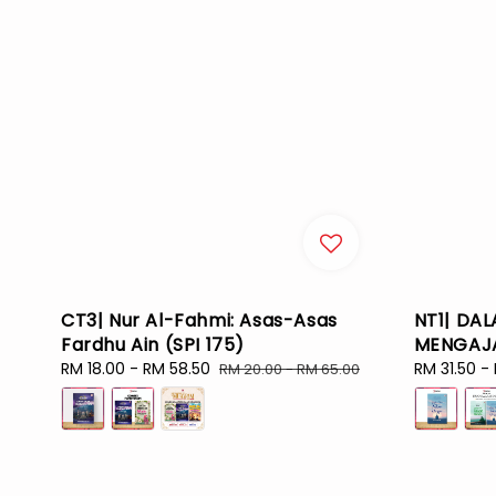
CT3| Nur Al-Fahmi: Asas-Asas
NT1| DA
Fardhu Ain (SPI 175)
MENGAJAR
Sale
RM 18.00
-
RM 58.50
Regular
Sale
RM 31.50
-
RM 20.00
-
RM 65.00
price
price
price