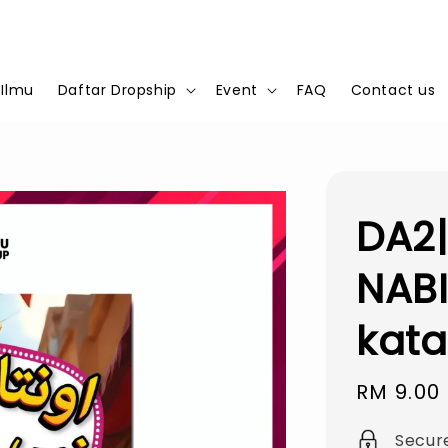
 Ilmu
Daftar Dropship
Event
FAQ
Contact us
DA2|
NABI
kata
Sale
RM 9.00
price
Secur