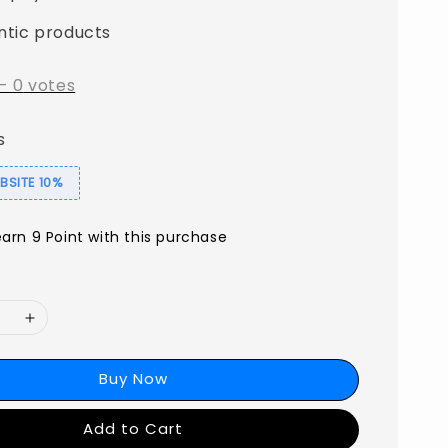
ntic products
-
0
votes
s
SITE 10%
earn 9 Point with this purchase
Buy Now
Add to Cart