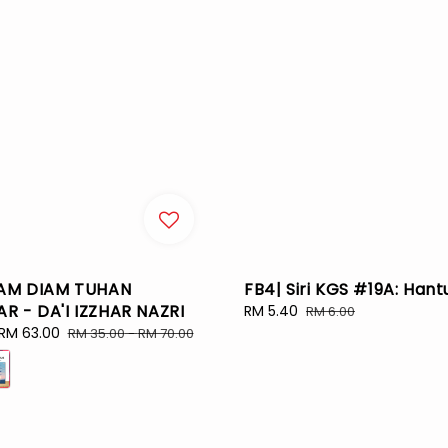
LAM DIAM TUHAN
FB4| Siri KGS #19A: Hant
 - DA'I IZZHAR NAZRI
Sale
RM 5.40
Regular
RM 6.00
price
price
RM 63.00
Regular
RM 35.00
-
RM 70.00
price