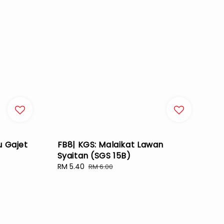
u Gajet
FB8| KGS: Malaikat Lawan
Syaitan (SGS 15B)
Sale
RM 5.40
Regular
RM 6.00
price
price