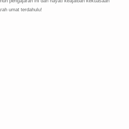
enuh pengajaran ini dan hayati keajaiban kekuasaan
arah umat terdahulu!