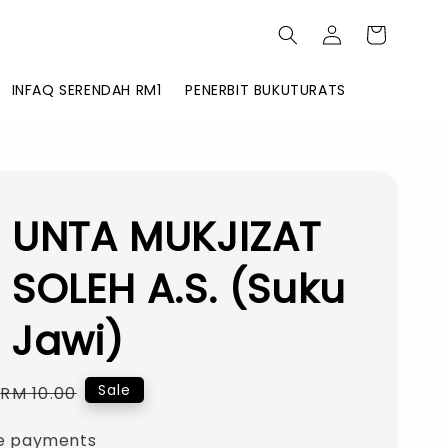
INFAQ SERENDAH RM1
PENERBIT BUKUTURATS
 UNTA MUKJIZAT
 SOLEH A.S. (Suku
 Jawi)
Regular
Sale
RM 10.00
price
e payments