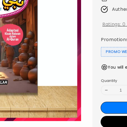
Authe
Ratings:
0
Promotion
PROMO WEB
You will 
Quantity