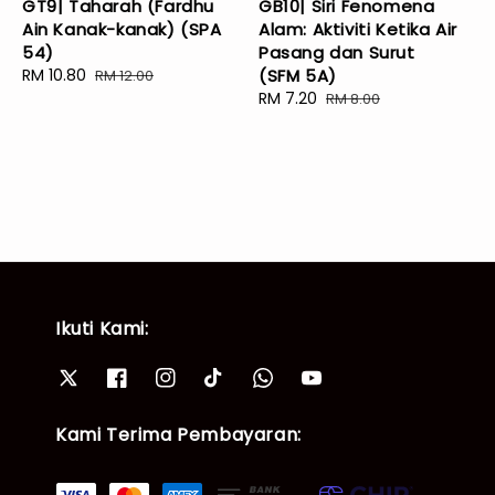
GT9| Taharah (Fardhu
GB10| Siri Fenomena
Ain Kanak-kanak) (SPA
Alam: Aktiviti Ketika Air
54)
Pasang dan Surut
Sale
RM 10.80
Regular
(SFM 5A)
RM 12.00
price
price
Sale
RM 7.20
Regular
RM 8.00
price
price
Ikuti Kami:
Kami Terima Pembayaran: