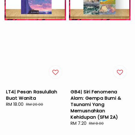
LT4| Pesan Rasulullah
GB4| Siri Fenomena
Buat Wanita
Alam: Gempa Bumi &
Sale
RM 18.00
Regular
Tsunami Yang
RM 20.00
price
price
Memusnahkan
Kehidupan (SFM 2A)
Sale
RM 7.20
Regular
RM 8.00
price
price