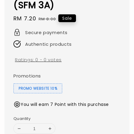
(SFM 3A)
Sale
RM 7.20
Regular
Sale
RM 8.00
price
price
Secure payments
Authentic products
Ratings:
0
-
0
votes
Promotions
PROMO WEBSITE 10%
You will earn 7 Point with this purchase
Quantity