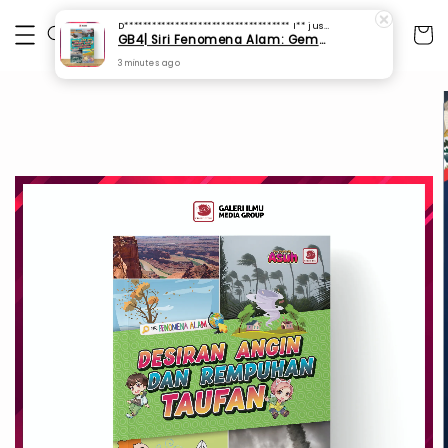
D************************************ I**
just purchased
GB4| Siri Fenomena Alam: Gempa Bumi & Tsunami Yang Memusnahkan Kehidupan (SFM 2A)
3 minutes ago