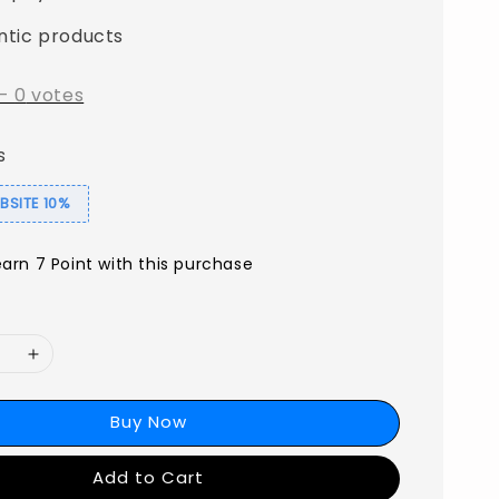
ntic products
-
0
votes
s
SITE 10%
earn 7 Point with this purchase
Buy Now
Add to Cart