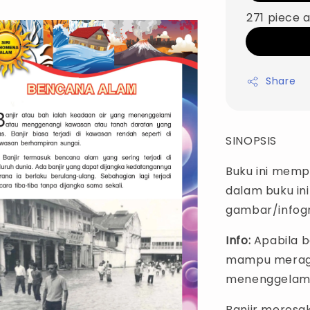
271 piece a
Share
SINOPSIS
Buku ini mempu
dalam buku in
gambar/infogr
Info:
Apabila ba
mampu meragu
menenggelamk
Banjir merosa