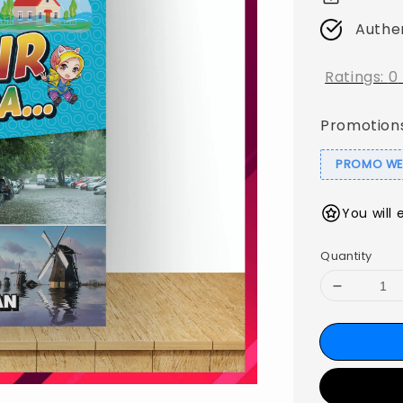
Authe
Ratings:
0
Promotion
PROMO WEB
You will 
Quantity