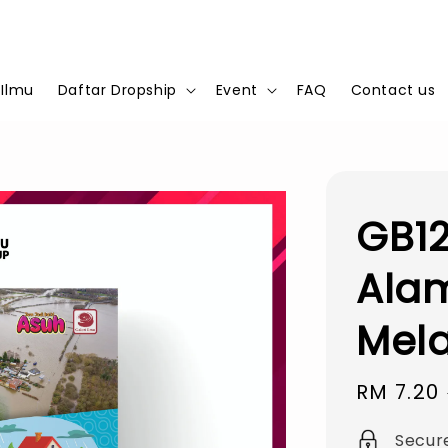
 Ilmu
Daftar Dropship
Event
FAQ
Contact us
GB12
Alam
Mela
Sale
RM 7.20
price
Secur