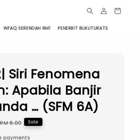
INFAQ SERENDAH RM1
PENERBIT BUKUTURATS
| Siri Fenomena
: Apabila Banjir
nda … (SFM 6A)
Regular
Sale
RM 8.00
price
e payments