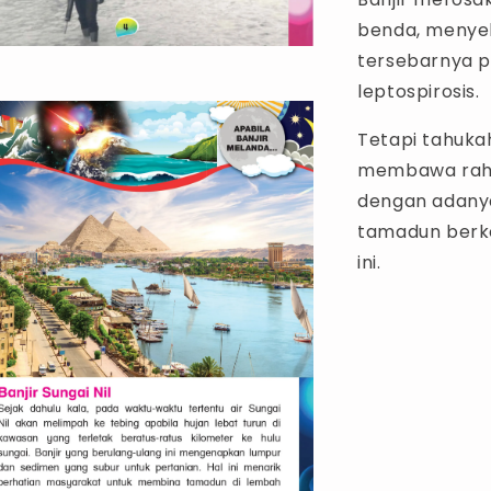
benda, menyeb
tersebarnya pe
leptospirosis.
Tetapi tahukah
membawa rahm
dengan adany
tamadun berk
ini.