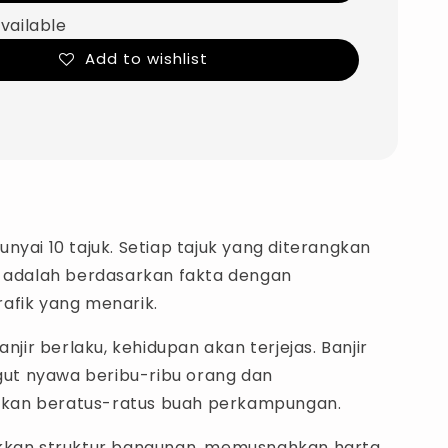
vailable
Add to wishlist
nyai 10 tajuk. Setiap tajuk yang diterangkan
i adalah berdasarkan fakta dengan
afik yang menarik.
njir berlaku, kehidupan akan terjejas. Banjir
t nyawa beribu-ribu orang dan
an beratus-ratus buah perkampungan.
kkan struktur bangunan, memusnahkan harta