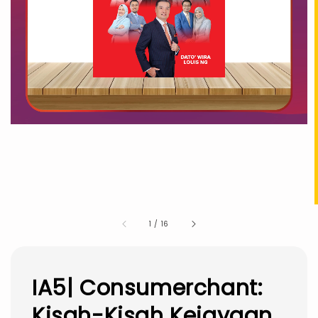
1
/
16
IA5| Consumerchant:
Kisah-Kisah Kejayaan