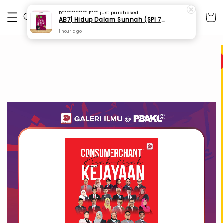
D*********** P***
just purchased
AB7| Hidup Dalam Sunnah (SPI 75)
1 hour ago