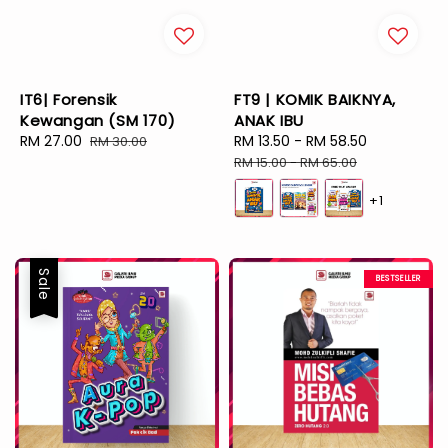
IT6| Forensik
FT9 | KOMIK BAIKNYA,
Kewangan (SM 170)
ANAK IBU
Sale
RM 27.00
Regular
Sale
RM 13.50
-
RM 58.50
Regular
RM 30.00
price
price
price
price
RM 15.00
-
RM 65.00
+1
Sale
BESTSELLER