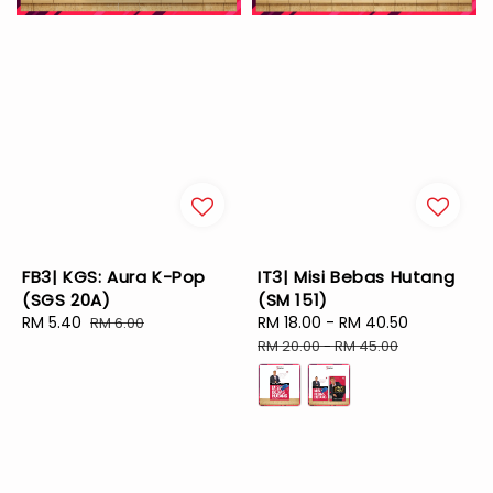
FB3| KGS: Aura K-Pop
IT3| Misi Bebas Hutang
(SGS 20A)
(SM 151)
Sale
RM 5.40
Regular
Sale
RM 18.00
-
RM 40.50
Regular
RM 6.00
price
price
price
price
RM 20.00
-
RM 45.00