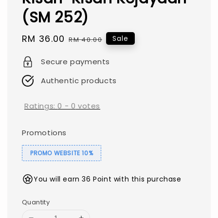
(SM 252)
Sale
RM 36.00
Regular
Sale
RM 40.00
price
price
Secure payments
Authentic products
Ratings:
0
-
0
votes
Promotions
PROMO WEBSITE 10%
You will earn 36 Point with this purchase
Quantity