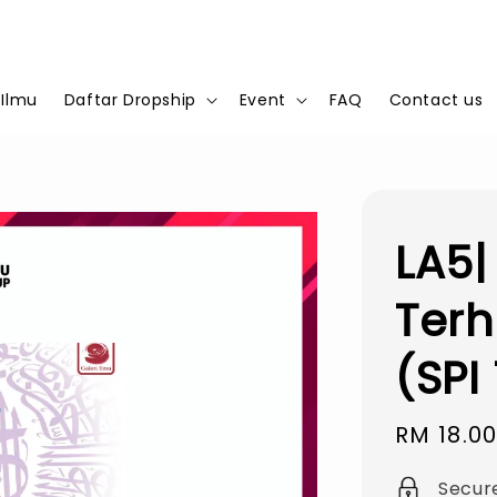
 Ilmu
Daftar Dropship
Event
FAQ
Contact us
LA5|
Ter
(SPI
Sale
RM 18.0
price
Secur