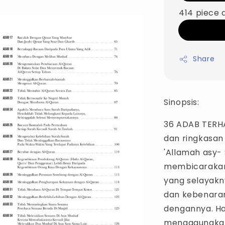
414 piece 
Share
Sinopsis:
36 ADAB TERH
dan ringkasan
'Allamah asy- 
membicarakan
yang selayakn
dan kebenara
dengannya. Ha
mengagungkan