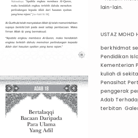
lain-lain.
USTAZ MOHD H
berkhidmat se
Pendidikan Is
Kementerian P
kuliah di sek
Penasihat Pert
penggerak peng
Adab Terhadap
terbitan Galer