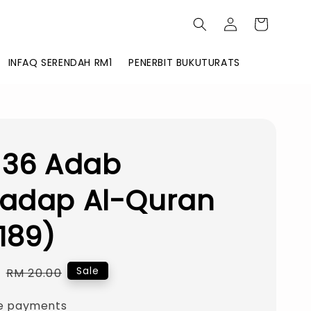
INFAQ SERENDAH RM1
PENERBIT BUKUTURATS
 36 Adab
hadap Al-Quran
 189)
0
Regular
Sale
RM 20.00
price
e payments