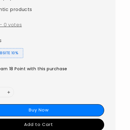
ntic products
-
0
votes
s
SITE 10%
earn 18 Point with this purchase
Buy Now
Add to Cart