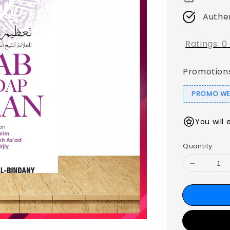
Authe
Ratings:
0
Promotion
PROMO WEB
You will 
Quantity