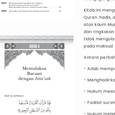
Kitab ini men
Quran. hadis, 
atas kaum Mus
dan ringkasan 
tidak mengula
pada maksud.
Antara perbah
- Adab mempel
- Menghadirka
- Hukum mewa
- Fadilat sura
- Hukum melet