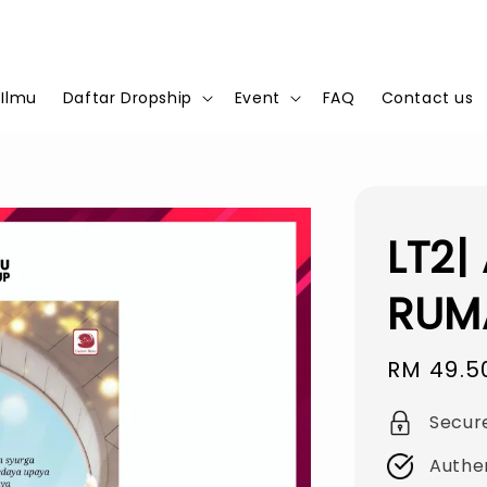
 Ilmu
Daftar Dropship
Event
FAQ
Contact us
LT2|
RUMA
Sale
RM 49.5
price
Secur
Authe