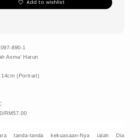
Add to wishlist
-097-890-1
zah Asma' Harun
 14cm (Portrait)
C
00/RM57.00
ra tanda-tanda kekuasaan-Nya ialah Dia