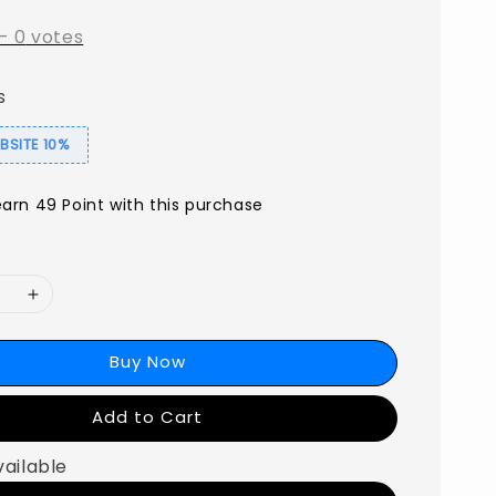
-
0
votes
s
SITE 10%
earn 49 Point with this purchase
Buy Now
Add to Cart
vailable