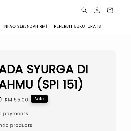
INFAQ SERENDAH RM1
PENERBIT BUKUTURATS
 ADA SYURGA DI
HMU (SPI 151)
0
Regular
Sale
RM 55.00
price
e payments
ntic products