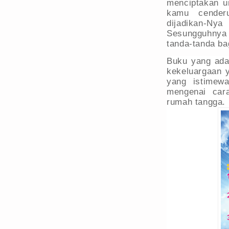
menciptakan un
kamu cender
dijadikan-N
Sesungguhnya 
tanda-tanda bag
Buku yang ada
kekeluargaan y
yang istimew
mengenai car
rumah tangga.