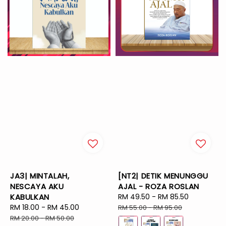
JA3| MINTALAH,
[NT2| DETIK MENUNGGU
NESCAYA AKU
AJAL - ROZA ROSLAN
KABULKAN
Sale
RM 49.50
-
RM 85.50
Regular
Sale
RM 18.00
-
RM 45.00
Regular
price
price
RM 55.00
-
RM 95.00
price
price
RM 20.00
-
RM 50.00