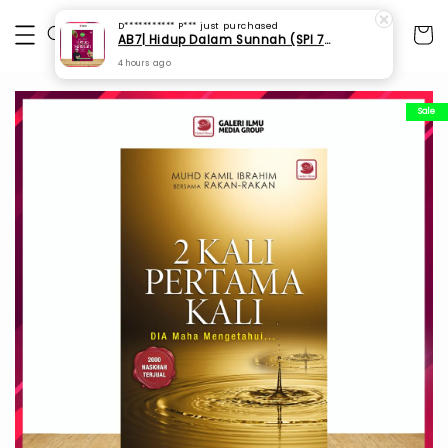
D*********** P***
just purchased
AB7| Hidup Dalam Sunnah (SPI 75)
4 hours ago
Sale