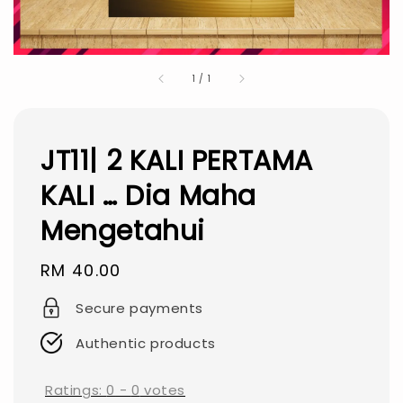
1
/
1
JT11| 2 KALI PERTAMA
KALI … Dia Maha
Mengetahui
Regular
RM 40.00
price
Secure payments
Authentic products
Ratings:
0
-
0
votes