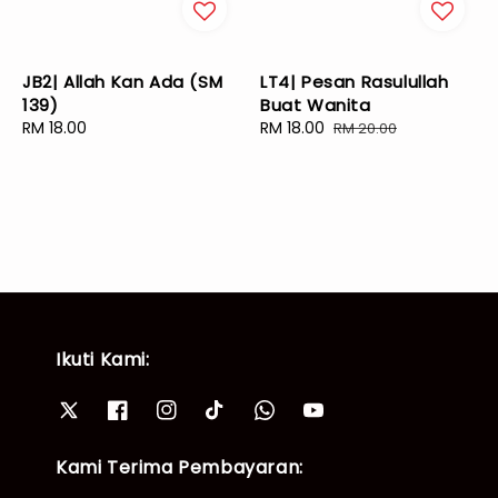
JB2| Allah Kan Ada (SM
LT4| Pesan Rasulullah
139)
Buat Wanita
Regular
RM 18.00
Sale
RM 18.00
Regular
RM 20.00
price
price
price
Ikuti Kami:
Kami Terima Pembayaran: