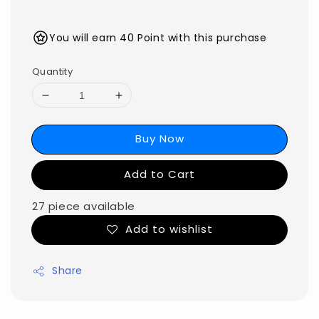
You will earn 40 Point with this purchase
Quantity
Buy Now
Add to Cart
27 piece available
Add to wishlist
Share