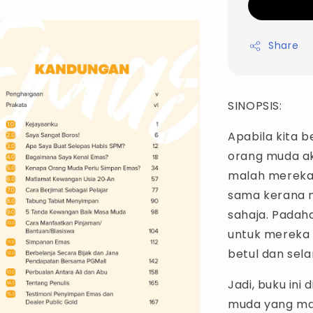
Share
SINOPSIS:
Apabila kita 
orang muda ak
malah mereka 
sama kerana m
sahaja. Padah
untuk mereka
betul dan sela
Jadi, buku ini
muda yang ma