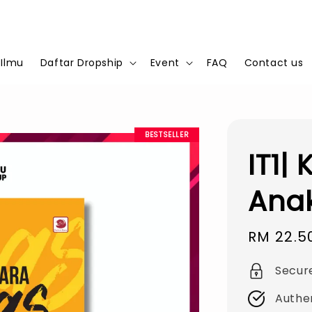
 Ilmu
Daftar Dropship
Event
FAQ
Contact us
BESTSELLER
IT1|
Ana
Sale
RM 22.5
price
Secur
Authe