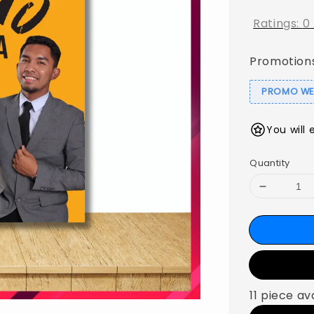
Ratings:
0
Promotion
PROMO WEB
You will 
Quantity
11 piece av