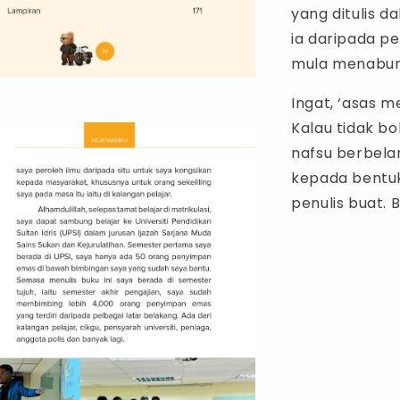
yang ditulis d
ia daripada pe
mula menabun
Ingat, ‘asas 
Kalau tidak b
nafsu berbela
kepada bentuk
penulis buat. B