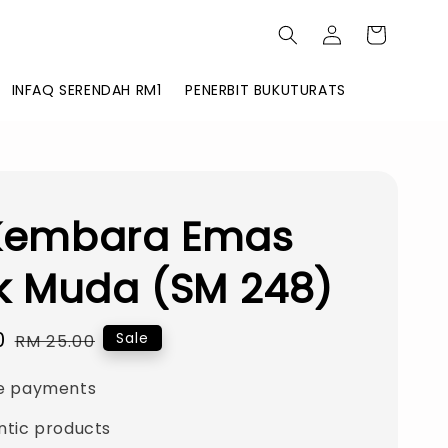
INFAQ SERENDAH RM1
PENERBIT BUKUTURATS
 Kembara Emas
k Muda (SM 248)
0
Regular
Sale
RM 25.00
price
e payments
ntic products