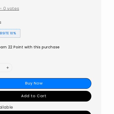
-
0
votes
s
SITE 10%
earn 22 Point with this purchase
Buy Now
Add to Cart
ailable