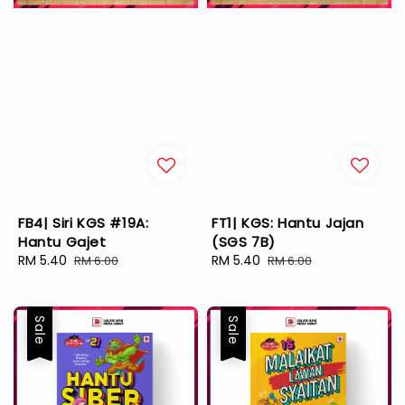
FB4| Siri KGS #19A:
FT1| KGS: Hantu Jajan
Hantu Gajet
(SGS 7B)
Sale
RM 5.40
Regular
Sale
RM 5.40
Regular
RM 6.00
RM 6.00
price
price
price
price
Sale
Sale