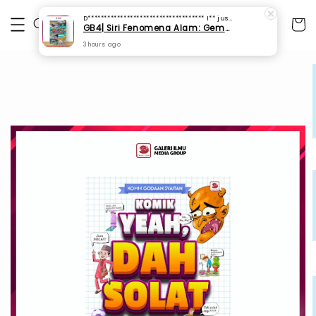
D************************************ I**
just purchased
GB4| Siri Fenomena Alam: Gempa Bumi & Tsunami Yang Memusnahkan Kehidupan (SFM 2A)
3 hours ago