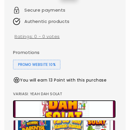
price
price
Secure payments
Authentic products
Ratings:
0
-
0
votes
Promotions
PROMO WEBSITE 10%
You will earn 13 Point with this purchase
VARIASI
: YEAH DAH SOLAT