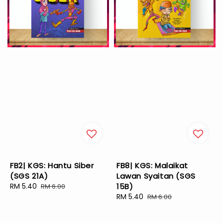
FB2| KGS: Hantu Siber
FB8| KGS: Malaikat
(SGS 21A)
Lawan Syaitan (SGS
Sale
RM 5.40
Regular
15B)
RM 6.00
price
price
Sale
RM 5.40
Regular
RM 6.00
price
price