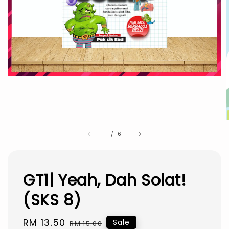
1
/
16
GT1| Yeah, Dah Solat!
(SKS 8)
Sale
RM 13.50
Regular
Sale
RM 15.00