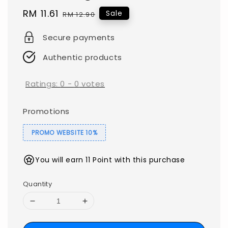
Sale
RM 11.61
Regular
Sale
RM 12.90
price
price
Secure payments
Authentic products
Ratings:
0
-
0
votes
Promotions
PROMO WEBSITE 10%
You will earn 11 Point with this purchase
Quantity