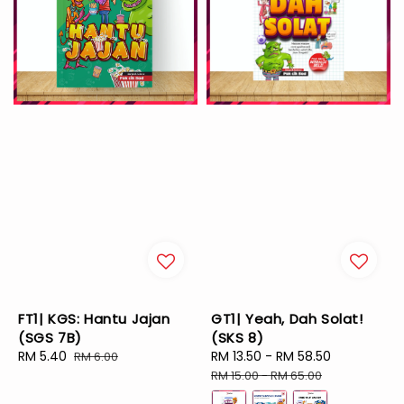
FT1| KGS: Hantu Jajan
GT1| Yeah, Dah Solat!
(SGS 7B)
(SKS 8)
Sale
RM 5.40
Regular
Sale
RM 13.50
-
RM 58.50
Regular
RM 6.00
price
price
price
price
RM 15.00
-
RM 65.00