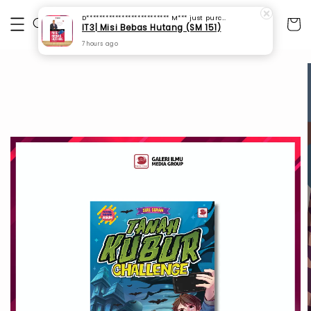
D************************** M***
just purchased
IT3| Misi Bebas Hutang (SM 151)
7 hours ago