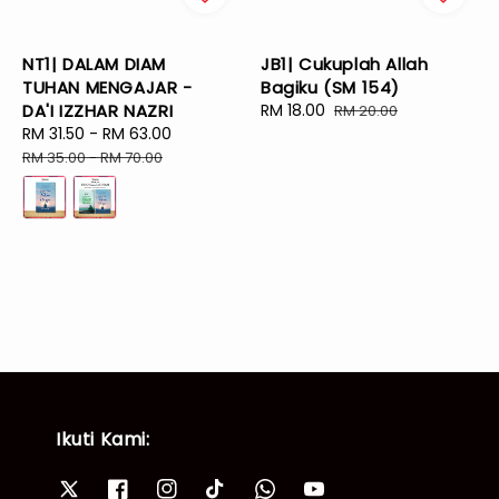
NT1| DALAM DIAM
JB1| Cukuplah Allah
TUHAN MENGAJAR -
Bagiku (SM 154)
DA'I IZZHAR NAZRI
Sale
RM 18.00
Regular
RM 20.00
Sale
RM 31.50
-
RM 63.00
Regular
price
price
price
price
RM 35.00
-
RM 70.00
Ikuti Kami: