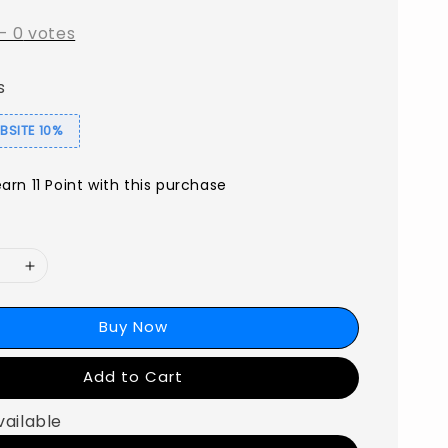
-
0
votes
s
SITE 10%
earn 11 Point with this purchase
Buy Now
Add to Cart
vailable