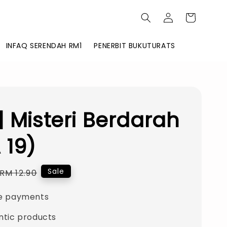
INFAQ SERENDAH RM1
PENERBIT BUKUTURATS
| Misteri Berdarah
 19)
Regular
Sale
RM 12.90
price
e payments
ntic products