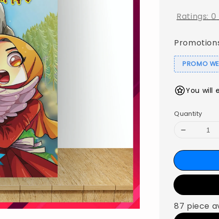
Ratings:
0
Promotion
PROMO WEB
You will 
Quantity
87 piece a