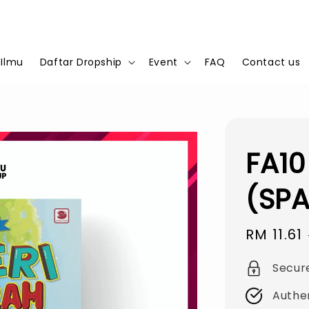
 Ilmu
Daftar Dropship
Event
FAQ
Contact us
FA10
(SPA
Sale
RM 11.61
price
Secur
Authe