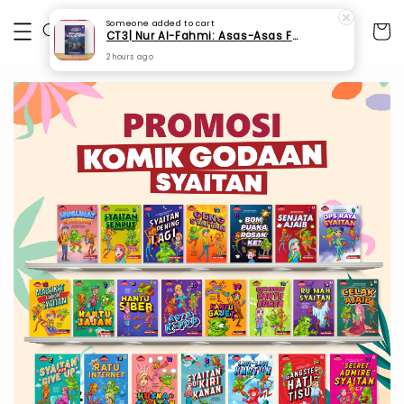
Someone
added to cart
CT3| Nur Al-Fahmi: Asas-Asas Fardhu Ain (SPI 175)
2 hours ago