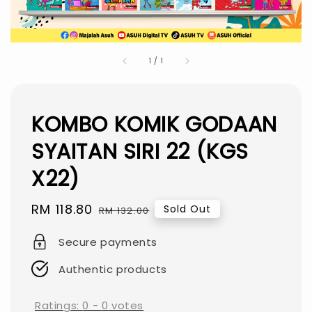
1
/
1
KOMBO KOMIK GODAAN
SYAITAN SIRI 22 (KGS
X22)
Sale
RM 118.80
Regular
Sold Out
RM 132.00
price
price
Secure payments
Authentic products
Ratings:
0
-
0
votes