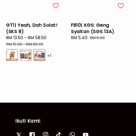
GT1| Yeah, Dah Solat!
FB10| KGS: Geng
(SKS 8)
Syaitan (SGS 13A)
Sale
RM 13.50
-
RM 58.50
Regular
Sale
RM 5.40
Regular
RM 6.00
price
price
price
price
RM 15.00
-
RM 65.00
+1
Ikuti Kami: