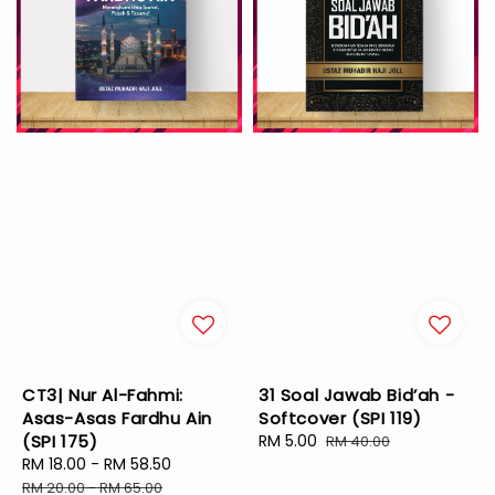
CT3| Nur Al-Fahmi:
31 Soal Jawab Bid’ah -
Asas-Asas Fardhu Ain
Softcover (SPI 119)
(SPI 175)
Sale
RM 5.00
Regular
RM 40.00
Sale
RM 18.00
-
RM 58.50
Regular
price
price
price
price
RM 20.00
-
RM 65.00