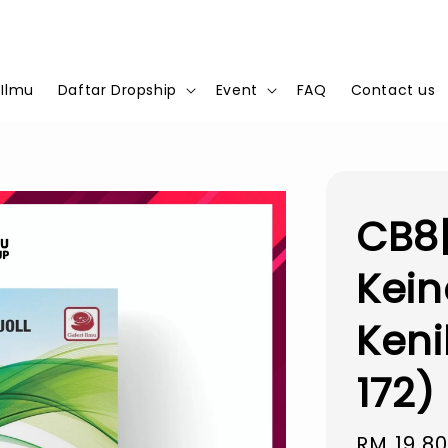
 Ilmu
Daftar Dropship
Event
FAQ
Contact us
CB8|
Kei
Keni
172)
Sale
RM 19.8