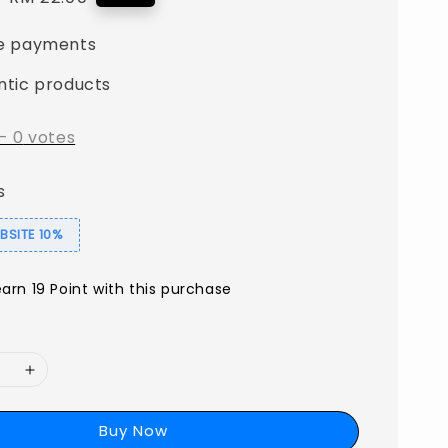
price
e payments
ntic products
-
0
votes
s
SITE 10%
earn 19 Point with this purchase
Buy Now