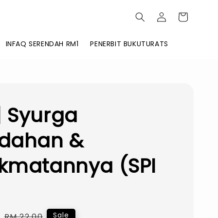
INFAQ SERENDAH RM1
PENERBIT BUKUTURATS
 Syurga
ndahan &
kmatannya (SPI
0
Regular
Sale
RM 22.00