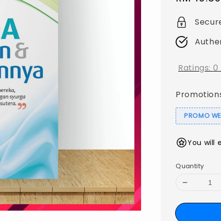
price
Secur
Authe
Ratings:
0
Promotion
PROMO WEB
You will 
Quantity