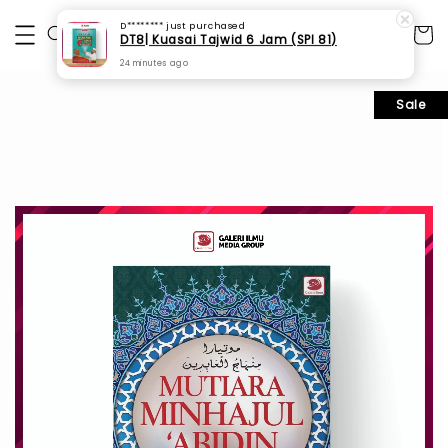
D********
just purchased
DT8| Kuasai Tajwid 6 Jam (SPI 81)
24 minutes ago
Sale