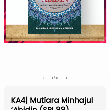
1
/
11
KA4| Mutiara Minhajul
‘Abidin (SPI 88)