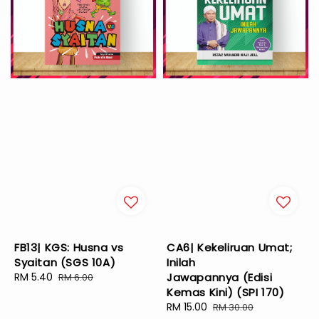
FB13| KGS: Husna vs
CA6| Kekeliruan Umat;
Syaitan (SGS 10A)
Inilah
Sale
RM 5.40
Regular
Jawapannya (Edisi
RM 6.00
price
price
Kemas Kini) (SPI 170)
Sale
RM 15.00
Regular
RM 30.00