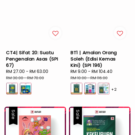
CT4| Sifat 20: Suatu
BT1 | Amalan Orang
Pengenalan Asas (SPI
Soleh (Edisi Kemas
67)
Kini) (SPI 196)
Sale
RM 27.00
-
RM 63.00
Regular
Sale
RM 9.00
-
RM 104.40
Regular
price
price
price
price
RM 30.00
-
RM 70.00
RM 10.00
-
RM 116.00
+2
Sale
Sale