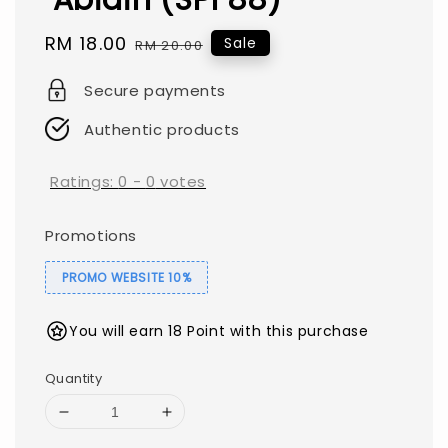
Sale
RM 18.00
Regular
Sale
RM 20.00
price
price
Secure payments
Authentic products
Ratings:
0
-
0
votes
Promotions
PROMO WEBSITE 10%
You will earn 18 Point with this purchase
Quantity