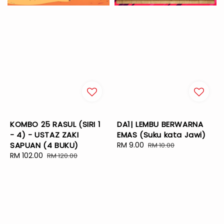
KOMBO 25 RASUL (SIRI 1
DA1| LEMBU BERWARNA
- 4) - USTAZ ZAKI
EMAS (Suku kata Jawi)
SAPUAN (4 BUKU)
Sale
RM 9.00
Regular
RM 10.00
Sale
RM 102.00
Regular
price
price
RM 120.00
price
price