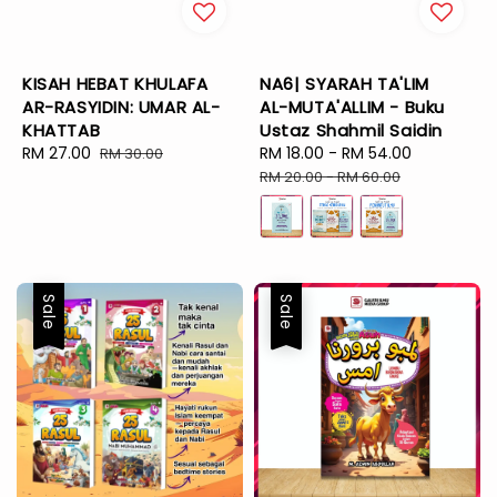
KISAH HEBAT KHULAFA
NA6| SYARAH TA'LIM
AR-RASYIDIN: UMAR AL-
AL-MUTA'ALLIM - Buku
KHATTAB
Ustaz Shahmil Saidin
Sale
RM 27.00
Regular
Sale
RM 18.00
-
RM 54.00
Regular
RM 30.00
price
price
price
price
RM 20.00
-
RM 60.00
Sale
Sale