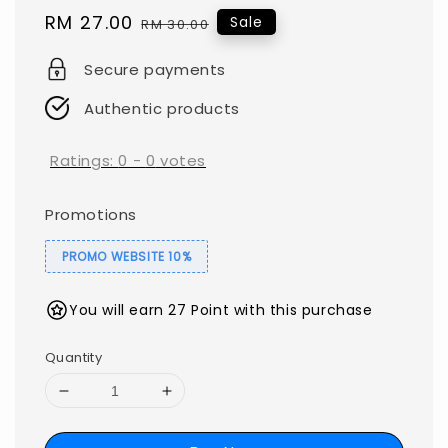
Sale
RM 27.00
Regular
Sale
RM 30.00
price
price
Secure payments
Authentic products
Ratings:
0
-
0
votes
Promotions
PROMO WEBSITE 10%
You will earn 27 Point with this purchase
Quantity