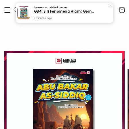
Someone
added to cart
GB4| Siri Fenomena Alam: Gempa Bumi & Tsunami Yang Memusnahkan Kehidupan (SFM 2A)
8 minutes ago