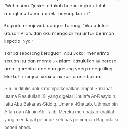
“Wahai Abu Qasim, adakah benar engkau telah
menghina tuhan nenek moyang kami?”
Baginda menjawab dengan tenang, “Aku adalah
utusan Allah, dan aku mengajakmu untuk beriman
kepada-Nya.”
Tanpa sebarang keraguan, Abu Bakar menerima
seruan itu dan memeluk Islam. Rasulullah ﷺ berasa
amat gembira, dan dua gunung yang mengelilingi
Makkah menjadi saksi atas keislaman beliau.
Siri ini ditulis untuk memperkenalkan empat Sahabat
utama Rasulullah
ﷺ
yang digelar Khulafa Ar-Rasyidin,
iaitu Abu Bakar as-Siddiq, Umar al-Khattab, Uthman bin
Affan dan Ali bin Abi Talib. Mereka merupakan khalifah
yang mendapat petunjuk selepas pemergian Baginda ke
negeri abadi.