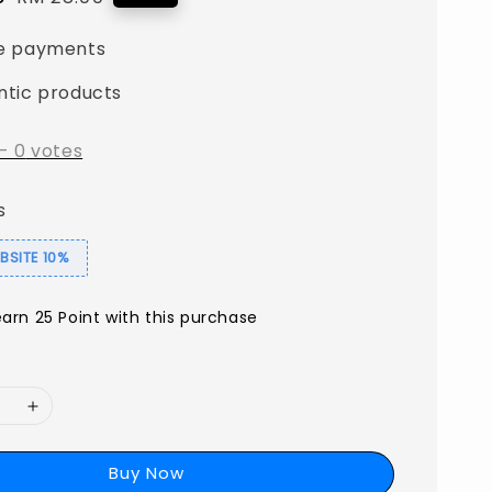
price
e payments
ntic products
-
0
votes
s
SITE 10%
earn 25 Point with this purchase
Buy Now