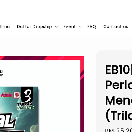
 Ilmu
Daftar Dropship
Event
FAQ
Contact us
EB10
Perl
Mene
(Tril
Sale
RM 25.2