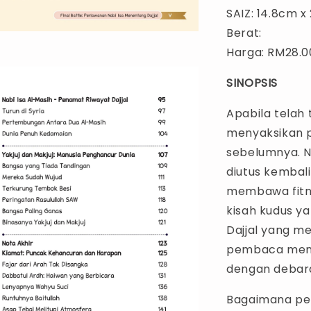
SAIZ: 14.8cm x
Berat:
Harga: RM28.
SINOPSIS
Apabila telah 
menyaksikan p
sebelumnya. Na
diutus kembal
membawa fitna
kisah kudus ya
Dajjal yang 
pembaca menel
dengan debara
Bagaimana per