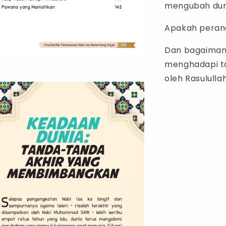
mengubah dun
Apakah perana
Dan bagaimana
menghadapi ta
oleh Rasulull