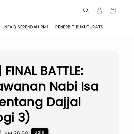
INFAQ SERENDAH RM1
PENERBIT BUKUTURATS
| FINAL BATTLE:
awanan Nabi Isa
ntang Dajjal
ogi 3)
0
Regular
Sale
RM 28.00