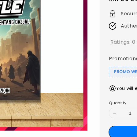
price
Secur
Authe
Ratings:
0
Promotion
PROMO WEB
You will 
Quantity