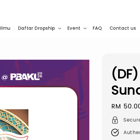
 Ilmu
Daftar Dropship
Event
FAQ
Contact us
(DF
Suna
Regular
RM 50.0
price
Secur
Authe