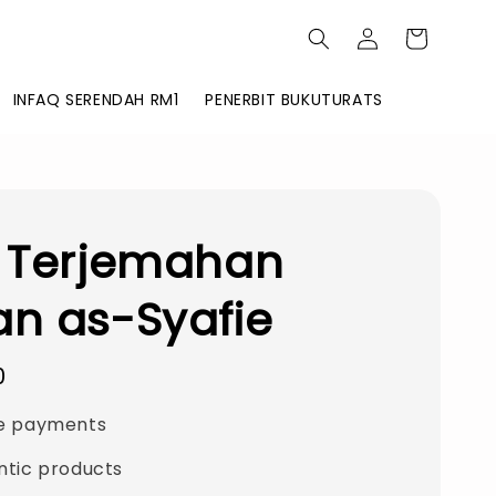
INFAQ SERENDAH RM1
PENERBIT BUKUTURATS
) Terjemahan
n as-Syafie
0
e payments
ntic products