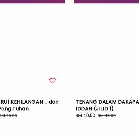
RU| KEHILANGAN … dan
TENANG DALAM DAKAP
yang Tuhan
IDDAH (JILID 1)
Regular
Sale
RM 40.50
Regular
RM 45.00
RM 45.00
price
price
price