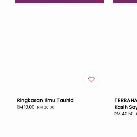
Ringkasan Ilmu Tauhid
TERBAHA
Kasih Sa
Sale
RM 18.00
Regular
RM 20.00
price
price
Sale
RM 40.50
price