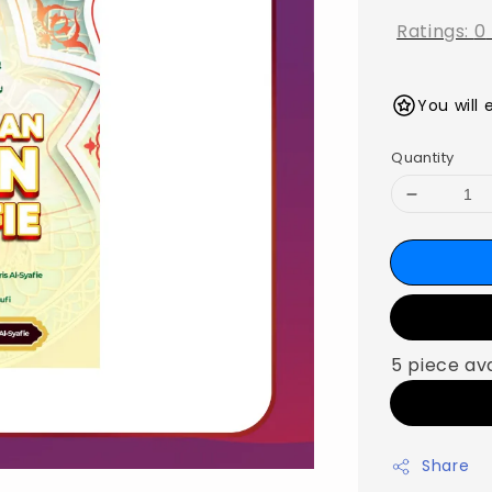
Ratings:
0
You will 
Quantity
5 piece av
Share