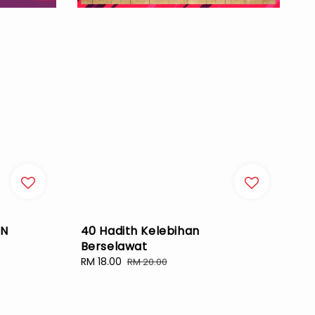
AN
40 Hadith Kelebihan
Berselawat
Sale
RM 18.00
Regular
RM 20.00
price
price