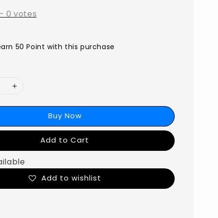
-
0
votes
earn 50 Point with this purchase
Buy Now
Add to Cart
ailable
Add to wishlist