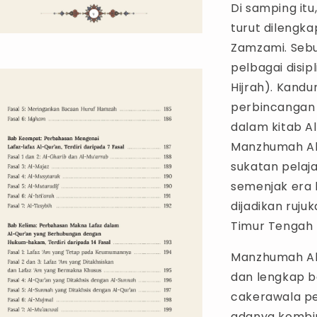
Di samping itu
turut dilengk
Zamzami. Sebu
pelbagai disip
Hijrah). Kandu
perbincangan
dalam kitab A
Manzhumah Al
sukatan pelaja
semenjak era k
dijadikan ruju
Timur Tengah
Manzhumah Al
dan lengkap b
cakerawala pe
adanya kombin