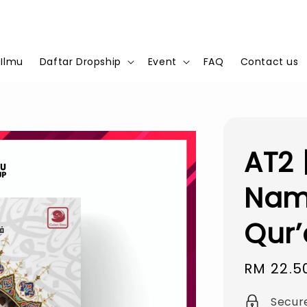
 Ilmu
Daftar Dropship
Event
FAQ
Contact us
AT2 
Nama
Qur’
Sale
RM 22.5
price
Secur