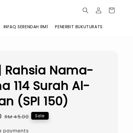
INFAQ SERENDAH RM1
PENERBIT BUKUTURATS
| Rahsia Nama-
 114 Surah Al-
an (SPI 150)
0
Regular
Sale
RM 45.00
price
e payments