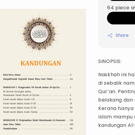
64 piece a
Share
SINOPSIS:
Naskhah ini 
di sebalik na
Qur’an. Penti
belakang dan 
Kerana hanya
Islam mampu 
kandungan Al-