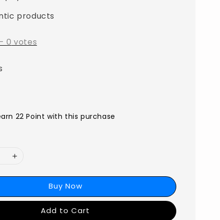
ntic products
-
0
votes
s
earn 22 Point with this purchase
Buy Now
Add to Cart