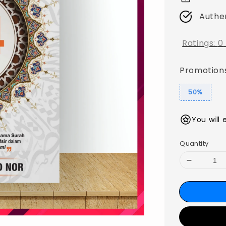
Authe
Ratings:
0
Promotion
50%
You will 
Quantity