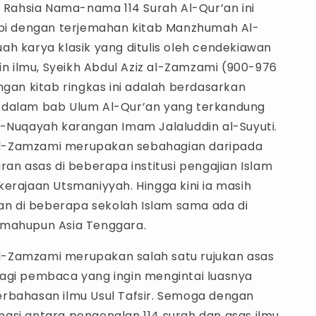
, Rahsia Nama-nama 114 Surah Al-Qur’an ini
api dengan terjemahan kitab Manzhumah Al-
ah karya klasik yang ditulis oleh cendekiawan
lin ilmu, Syeikh Abdul Aziz al-Zamzami (900-976
ngan kitab ringkas ini adalah berdasarkan
 dalam bab Ulum Al-Qur’an yang terkandung
l-Nuqayah karangan Imam Jalaluddin al-Suyuti.
-Zamzami merupakan sebahagian daripada
ran asas di beberapa institusi pengajian Islam
erajaan Utsmaniyyah. Hingga kini ia masih
kan di beberapa sekolah Islam sama ada di
 mahupun Asia Tenggara.
-Zamzami merupakan salah satu rujukan asas
agi pembaca yang ingin mengintai luasnya
rbahasan ilmu Usul Tafsir. Semoga dengan
asi antara pengenalan 114 surah dan asas ilmu