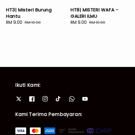
HT3| Misteri Burung
HT8| MISTERI WAFA -
Hantu
GALERI ILMU
Sale
RM 9.00
Regular
Sale
RM 9.00
Regular
RM 10.00
RM 10.00
price
price
price
price
Ikuti Kami:
Kami Terima Pembayaran: