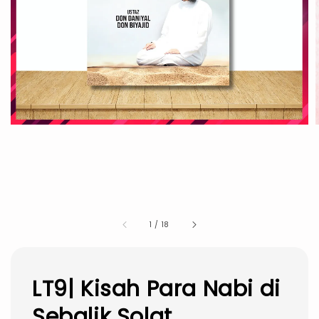
1
/
18
LT9| Kisah Para Nabi di
Sebalik Solat