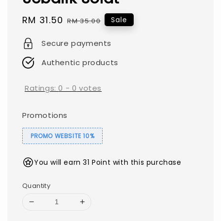
Sale
RM 31.50
Regular
Sale
RM 35.00
price
price
Secure payments
Authentic products
Ratings:
0
-
0
votes
Promotions
PROMO WEBSITE 10%
You will earn 31 Point with this purchase
Quantity