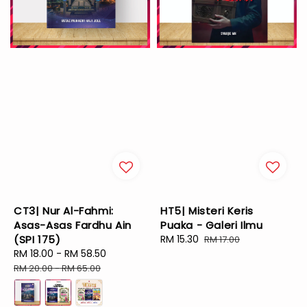
CT3| Nur Al-Fahmi:
HT5| Misteri Keris
Asas-Asas Fardhu Ain
Puaka - Galeri Ilmu
(SPI 175)
Sale
RM 15.30
Regular
RM 17.00
Sale
RM 18.00
-
RM 58.50
Regular
price
price
price
price
RM 20.00
-
RM 65.00