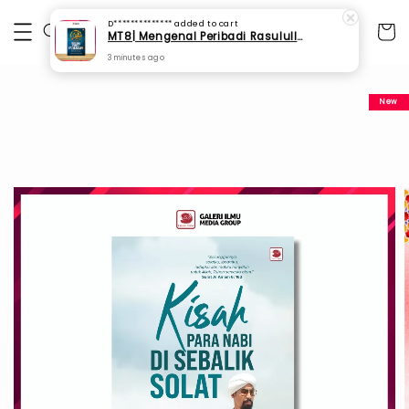
D**************
added to cart
MT8| Mengenal Peribadi Rasulullah SAW - Ustaz Hazri Hashim al-Bindany
3 minutes ago
New