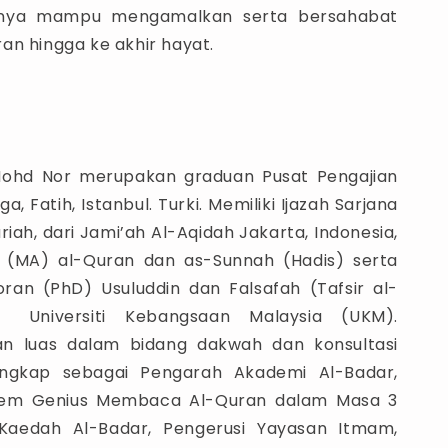
usnya mampu mengamalkan serta bersahabat
an hingga ke akhir hayat.
Mohd Nor merupakan graduan Pusat Pengajian
a, Fatih, Istanbul. Turki. Memiliki Ijazah Sarjana
iah, dari Jami’ah Al-Aqidah Jakarta, Indonesia,
a (MA) al-Quran dan as-Sunnah (Hadis) serta
oran (PhD) Usuluddin dan Falsafah (Tafsir al-
 Universiti Kebangsaan Malaysia (UKM).
n luas dalam bidang dakwah dan konsultasi
angkap sebagai Pengarah Akademi Al-Badar,
tem Genius Membaca Al-Quran dalam Masa 3
Kaedah Al-Badar, Pengerusi Yayasan Itmam,