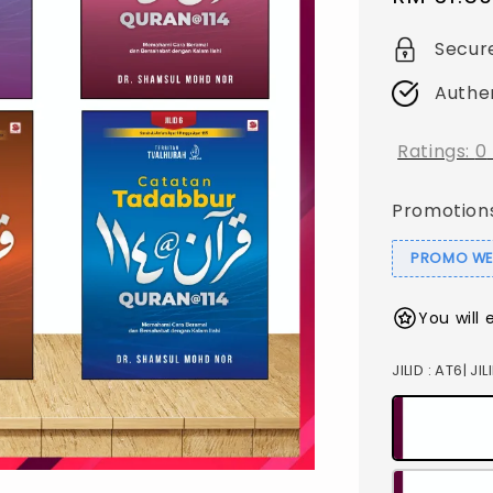
price
Secur
Authe
Ratings:
0
Promotion
PROMO WEB
You will 
JILID
: AT6| JIL