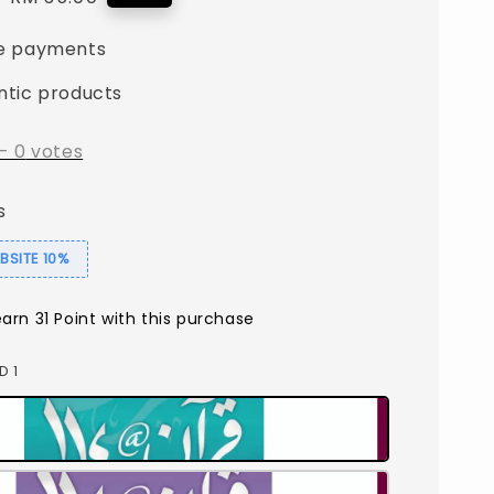
price
e payments
ntic products
-
0
votes
s
SITE 10%
earn 31 Point with this purchase
ID 1