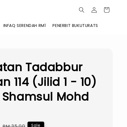
INFAQ SERENDAH RM1
PENERBIT BUKUTURATS
atan Tadabbur
 114 (Jilid 1 - 10)
. Shamsul Mohd
0
Regular
Sale
RM 35.00