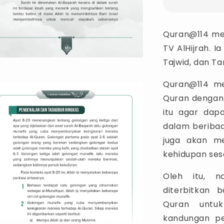
Quran@114 mer
TV AlHijrah. I
Tajwid, dan T
Quran@114 m
Quran dengan 
itu agar dap
dalam beribad
juga akan m
kehidupan ses
Oleh itu, n
diterbitkan
Quran untu
kandungan pe