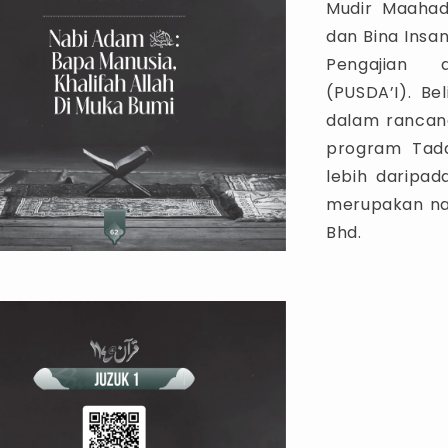
Mudir Maahad
dan Bina Insan
Pengajian d
(PUSDA’I). Be
dalam rancang
program Tada
lebih daripa
merupakan nas
Bhd.