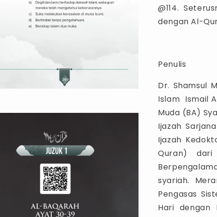
@114. Seter
dengan Al-Qur
Penulis
Dr. Shamsul 
Islam Ismail Ag
Muda (BA) Syar
Ijazah Sarjan
Ijazah Kedokt
Quran) dari
Berpengalama
syariah. Mer
Pengasas Sis
Hari dengan 