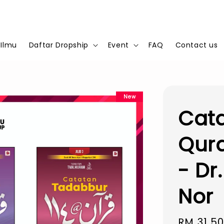
 Ilmu
Daftar Dropship
Event
FAQ
Contact us
New
Cat
Quran
- Dr
Nor
Sale
RM 31.5