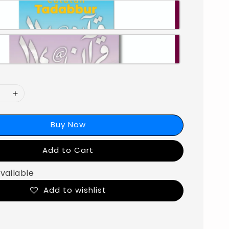
Buy Now
Add to Cart
vailable
Add to wishlist