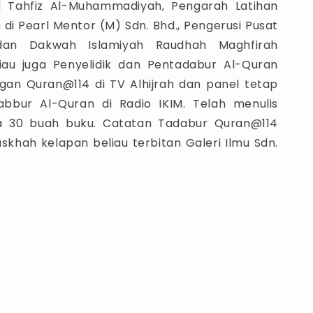
 Tahfiz Al-Muhammadiyah, Pengarah Latihan
 di Pearl Mentor (M) Sdn. Bhd., Pengerusi Pusat
an Dakwah Islamiyah Raudhah Maghfirah
liau juga Penyelidik dan Pentadabur Al-Quran
an Quran@114 di TV Alhijrah dan panel tetap
bbur Al-Quran di Radio IKIM. Telah menulis
da 30 buah buku. Catatan Tadabur Quran@114
khah kelapan beliau terbitan Galeri Ilmu Sdn.