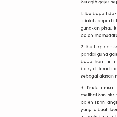
ketagih gajet se
1. Ibu bapa tida
adalah seperti
gunakan pisau i
boleh memudara
2. Ibu bapa obs
pandai guna gaj
bapa hari ini 
banyak keadaan.
sebagai alasan 
3. Tiada masa b
melibatkan skri
boleh skrin lang
yang dibuat ber
interaksi mata 