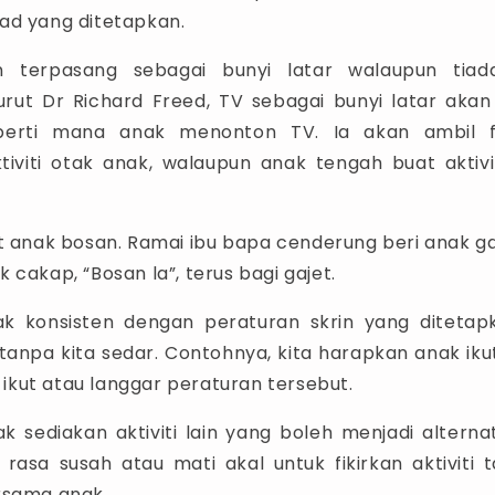
ad yang ditetapkan.
an terpasang sebagai bunyi latar walaupun tiad
rut Dr Richard Freed, TV sebagai bunyi latar aka
erti mana anak menonton TV. Ia akan ambil 
iviti otak anak, walaupun anak tengah buat aktivit
ut anak bosan. Ramai ibu bapa cenderung beri anak ga
 cakap, “Bosan la”, terus bagi gajet.
ak konsisten dengan peraturan skrin yang ditetap
tanpa kita sedar. Contohnya, kita harapkan anak ikut
ak ikut atau langgar peraturan tersebut.
ak sediakan aktiviti lain yang boleh menjadi alterna
rasa susah atau mati akal untuk fikirkan aktiviti 
ersama anak.