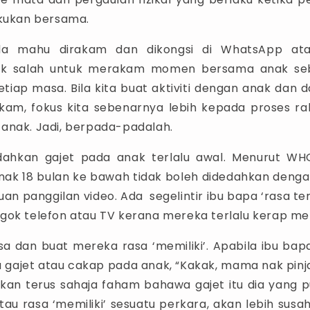
akukan bersama.
a mahu dirakam dan dikongsi di WhatsApp atau
ak salah untuk merakam momen bersama anak seb
setiap masa. Bila kita buat aktiviti dengan anak dan
kam, fokus kita sebenarnya lebih kepada proses ra
anak. Jadi, berpada-padalah.
dahkan gajet pada anak terlalu awal. Menurut WH
anak 18 bulan ke bawah tidak boleh didedahkan dengan
juan panggilan video. Ada segelintir ibu bapa ‘rasa 
gok telefon atau TV kerana mereka terlalu kerap m
asa dan buat mereka rasa ‘memiliki’. Apabila ibu bap
a gajet atau cakap pada anak, “Kakak, mama nak pinj
akan terus sahaja faham bahawa gajet itu dia yang 
tau rasa ‘memiliki’ sesuatu perkara, akan lebih susa