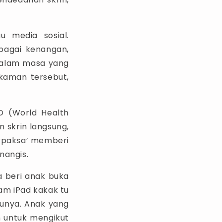
 media sosial.
agai kenangan,
 dalam masa yang
kaman tersebut,
O (World Health
 skrin langsung,
terpaksa’ memberi
enangis.
a beri anak buka
am iPad kakak tu
punya. Anak yang
h untuk mengikut