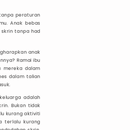
n tanpa peraturan
lmu. Anak bebas
 skrin tanpa had
engharapkan anak
annya? Ramai ibu
ia mereka dalam
nes dalam talian
suk.
 keluarga adalah
rin. Bukan tidak
u kurang aktiviti
a terlalu kurang
endedahan skrin,