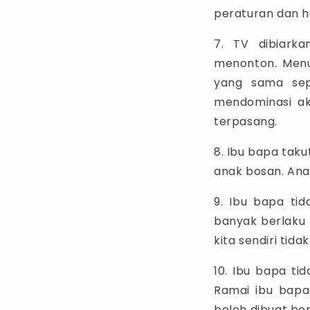
peraturan dan h
7. TV dibiark
menonton. Menu
yang sama sep
mendominasi akt
terpasang.
8. Ibu bapa tak
anak bosan. Anak
9. Ibu bapa tid
banyak berlaku 
kita sendiri tid
10. Ibu bapa tid
Ramai ibu bapa 
boleh dibuat b