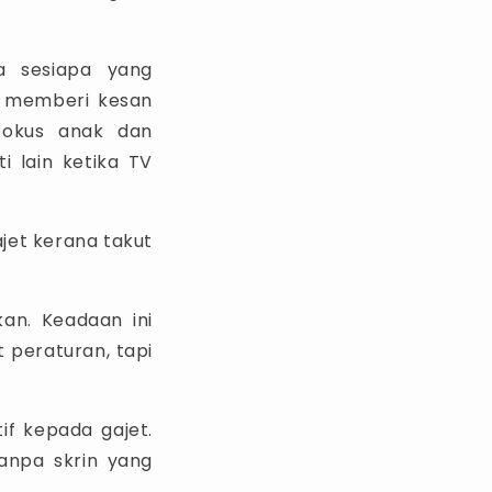
a sesiapa yang
n memberi kesan
fokus anak dan
i lain ketika TV
jet kerana takut
kan. Keadaan ini
 peraturan, tapi
tif kepada gajet.
tanpa skrin yang