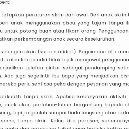
perti:
k tetapkan peraturan skrin dari awal. Beri anak skri
 beri anak menggunakan pisau yang tajam tanpa i
tu untuk potong buah atau tikam orang. Penggunaan
tkan perkembangan anak secara keseluruhan.
es dengan skrin (screen addict). Bagaimana kita m
et, kalau kita sendiri tidak bijak mengawal pengguna
menjadikan telefon pintar sebagai pendamping set
 Ada juga segelintir ibu bapa yang menjadikan bis
mereka perlu sentiasa peka dengan pesanan yang ma
erkualiti tanpa skrin. Apabila kebanyakan aktiviti
n, anak akan perlahan-lahan bergantung kepada sk
sung, tapi janganlah sampai tiada langsung atau terlal
sama, tanpa skrin. Kalau kita perasan, sebenarny
ke mata dan pergaulan fizikal yang berlaku ketika p