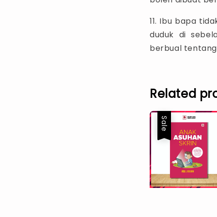
11. Ibu bapa ti
duduk di sebel
berbual tentang
Related pr
Sale