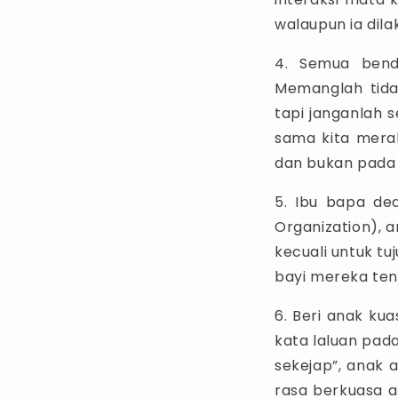
walaupun ia dil
4. Semua bend
Memanglah tid
tapi janganlah 
sama kita mera
dan bukan pada 
5. Ibu bapa de
Organization), 
kecuali untuk tu
bayi mereka ten
6. Beri anak ku
kata laluan pad
sekejap”, anak 
rasa berkuasa a