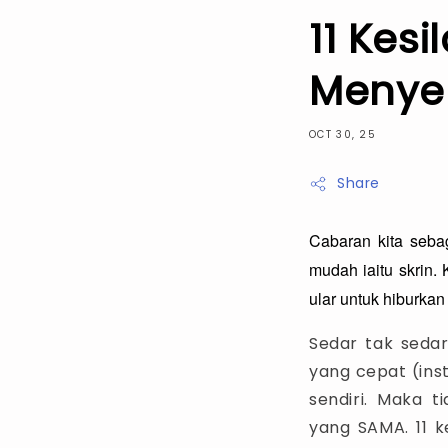
11 Kes
Menye
OCT 30, 25
Share
Cabaran kita seba
mudah iaitu skrin.
ular untuk hiburka
Sedar tak sedar
yang cepat (inst
sendiri. Maka 
yang SAMA. 11 